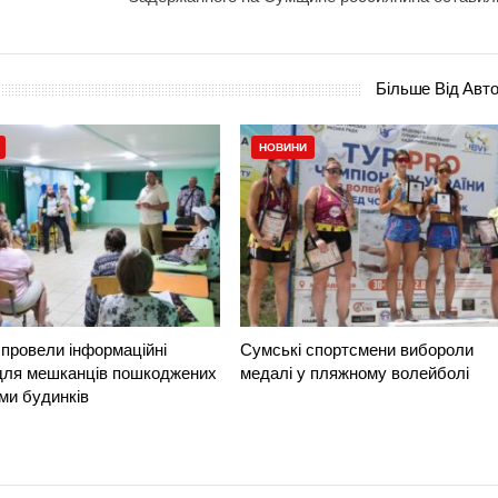
Більше Від Авт
НОВИНИ
провели інформаційні
Сумські спортсмени вибороли
 для мешканців пошкоджених
медалі у пляжному волейболі
ми будинків