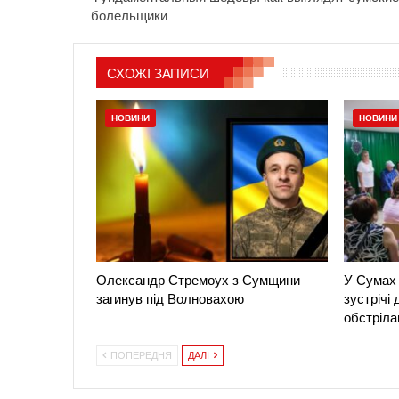
болельщики
СХОЖІ ЗАПИСИ
НОВИНИ
НОВИНИ
Олександр Стремоух з Сумщини
У Сумах 
загинув під Волновахою
зустрічі
обстріла
ПОПЕРЕДНЯ
ДАЛІ