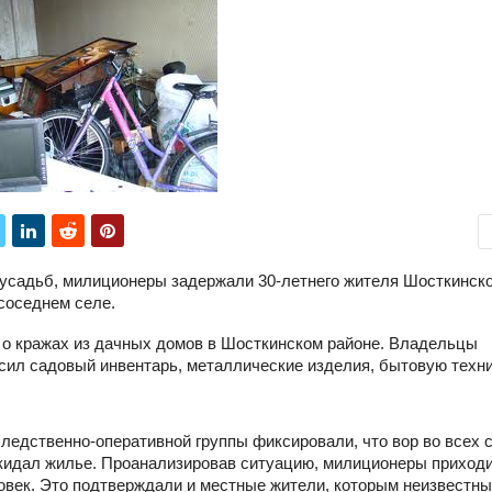
 усадьб, милиционеры задержали 30-летнего жителя Шосткинско
соседнем селе.
 о кражах из дачных домов в Шосткинском районе. Владельцы
ил садовый инвентарь, металлические изделия, бытовую техни
ледственно-оперативной группы фиксировали, что вор во всех 
окидал жилье. Проанализировав ситуацию, милиционеры приходи
ловек. Это подтверждали и местные жители, которым неизвестн