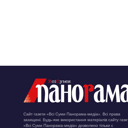
Сайт газети «Всі Суми Панорама-медіа». Всі права
захищені. Будь-яке використання матеріалів сайту газе
«Всі Суми Панорама-медіа» дозволено тільки c