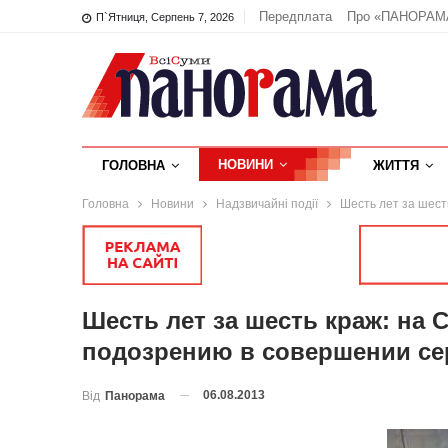
Передплата
Про «ПАНОРАМ
П`ятниця, Серпень 7, 2026
НОВИНИ
ГОЛОВНА
ЖИТТЯ
Головна
Новини
Надзвичайні події
Шесть лет за шест
Шесть лет за шесть краж: на
подозрению в совершении се
06.08.2013
Від
Панорама