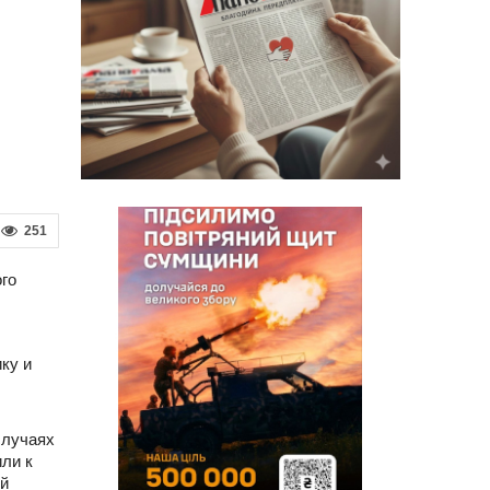
251
го
ку и
случаях
ли к
ый