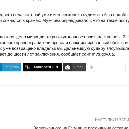
днего села, которой уже имел несколько судимостей за подобн
 сознался в кражах. Мужчина оправдывался, что на такие посту
 горотдела милиции открыто уголовное производство по ч. 3 ст
ржанного правоохранители провели санкционированный обыск, в
Их уже возвращено владельцам. Дальнейшую судьбу злоумышл
ает до шести лет заключения, сообщает сайт mvs.gov.ua.
Telegram
Копіювати URL
Email
НАСТУПНИЙ ЗАП
Задержанного на Сумщине россиянина оставил