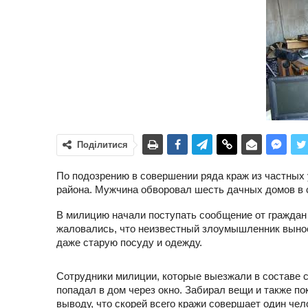
Поділитися
По подозрению в совершении ряда краж из частных
района. Мужчина обворовал шесть дачных домов в 
В милицию начали поступать сообщение от граждан
жаловались, что неизвестный злоумышленник вынос
даже старую посуду и одежду.
Сотрудники милиции, которые выезжали в составе с
попадал в дом через окно. Забирал вещи и также п
выводу, что скорей всего кражи совершает один че