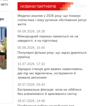
авто
НОВИНИ ПАРТНЕРІВ
Медичні аналізи у 2026 році: що показує
ора
статистика і чому рутинне обстеження рятує
життя
06.08.2026, 18:28
Міжнародний переказ ламається не на
швидкості, а на підготовці
05.08.2026, 15:45
Популярні фільми року: що зараз дивляться
українці
31.07.2026, 17:32
Зарядна станція для важких навантажень:
дім під час відключень, інструменти й
тривала автономія
30.07.2026, 00:43
Екстремальна фіксація: коли не обійтися
без алюмінієвого й армованого скотчу
28.07.2026, 14:08
Особливості вибору контейнерів для