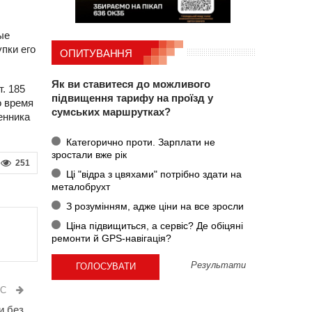
ые
пки его
ОПИТУВАННЯ
Як ви ставитеся до можливого
. 185
підвищення тарифу на проїзд у
о время
сумських маршрутках?
енника
Категорично проти. Зарплати не
зростали вже рік
251
Ці "відра з цвяхами" потрібно здати на
металобрухт
З розумінням, адже ціни на все зросли
Ціна підвищиться, а сервіс? Де обіцяні
ремонти й GPS-навігація?
Результати
ИС
и без