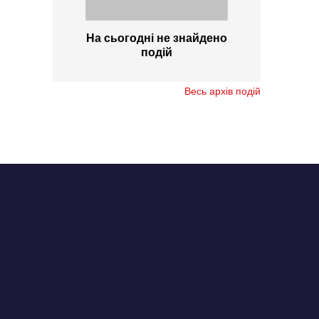
На сьогодні не знайдено
подій
Весь архів подій