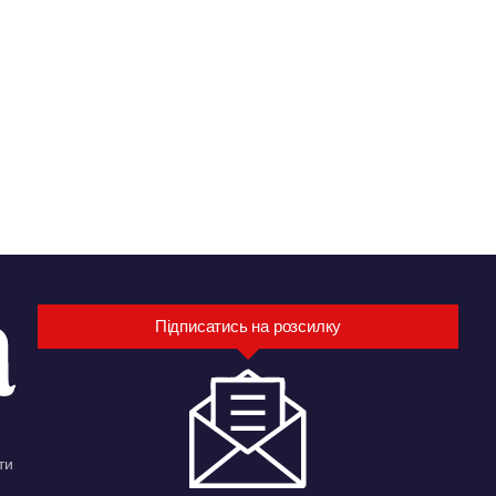
Підписатись на розсилку
ти