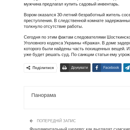
мужчина предлагал купить садовый инвентарь.
Вором оказался 30-летний безработный житель сосе
преступления. В следственной комнате задержанный
толкнуло отсутствие работы.
Сегодня по этим фактам следователями Шосткинского
Уголовного кодекса Украины «Кража». В доме заде
которого были найдены часть похищенных вещей. 
уже будет решать суд. По санкции статьи ему угрож
Поділитися
Друкувати
Facebook
Панорама
ПОПЕРЕДНІЙ ЗАПИС
Фундаментальный шедевр: как выглядят сумские