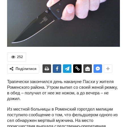
252
Поділитися
Трагически закончился день накануне Пасхи у жителя
Роменского района. Утром выпил со своей женой рюмку,
в обед – получил от нее же ножом, а до вечера – не
дожил.
Из местной больницы в Роменский горотдел милиции
поступило сообщение о том, что фельдшером одного из
сел обнаружен мертвый мужчина. На место
происшествия выехала следственно-оперативная