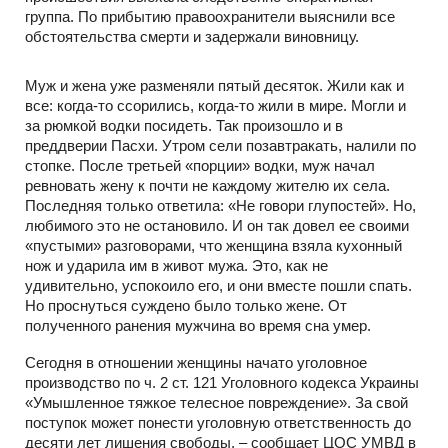
группа. По прибытию правоохранители выяснили все
обстоятельства смерти и задержали виновницу.
Муж и жена уже разменяли пятый десяток. Жили как и
все: когда-то ссорились, когда-то жили в мире. Могли и
за рюмкой водки посидеть. Так произошло и в
преддверии Пасхи. Утром сели позавтракать, налили по
стопке. После третьей «порции» водки, муж начал
ревновать жену к почти не каждому жителю их села.
Последняя только ответила: «Не говори глупостей». Но,
любимого это не остановило. И он так довел ее своими
«пустыми» разговорами, что женщина взяла кухонный
нож и ударила им в живот мужа. Это, как не
удивительно, успокоило его, и они вместе пошли спать.
Но проснуться суждено было только жене. От
полученного ранения мужчина во время сна умер.
Сегодня в отношении женщины начато уголовное
производство по ч. 2 ст. 121 Уголовного кодекса Украины
«Умышленное тяжкое телесное повреждение». За свой
поступок может понести уголовную ответственность до
десяти лет лишения свободы, – сообщает ЦОС УМВД в