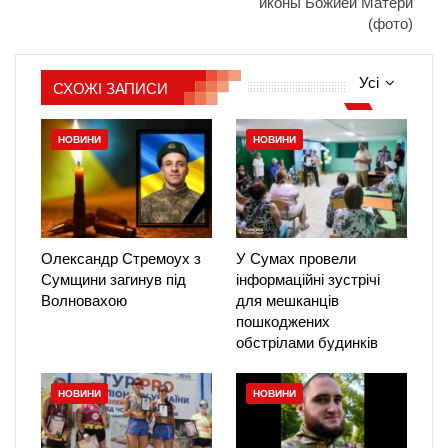
иконы Божией Матери
(фото)
Усі
СХОЖІ ЗАПИСИ
НОВИНИ
НОВИНИ
Олександр Стремоух з
У Сумах провели
Сумщини загинув під
інформаційні зустрічі
Волновахою
для мешканців
пошкоджених
обстрілами будинків
НОВИНИ
НОВИНИ