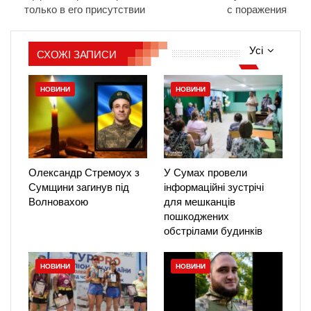
только в его присутствии
с поражения
Усі
СХОЖІ ЗАПИСИ
НОВИНИ
НОВИНИ
Олександр Стремоух з
У Сумах провели
Сумщини загинув під
інформаційні зустрічі
Волновахою
для мешканців
пошкоджених
обстрілами будинків
НОВИНИ
НОВИНИ