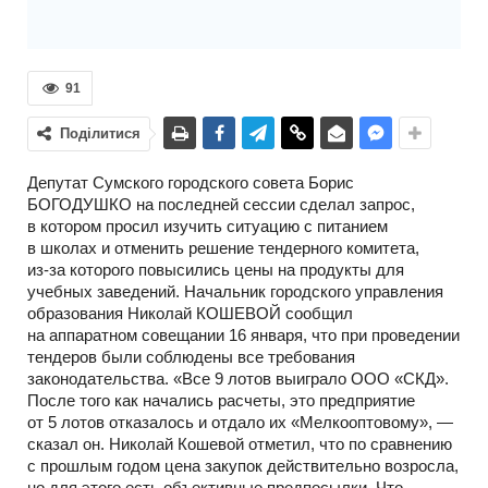
91
Поділитися
Депутат Сумского городского совета Борис
БОГОДУШКО на последней сессии сделал запрос,
в котором просил изучить ситуацию с питанием
в школах и отменить решение тендерного комитета,
из-за
которого повысились цены на продукты для
учебных заведений. Начальник городского управления
образования Николай КОШЕВОЙ сообщил
на аппаратном совещании 16 января, что при проведении
тендеров были соблюдены все требования
законодательства. «Все 9 лотов выиграло ООО «СКД».
После того как начались расчеты, это предприятие
от 5 лотов отказалось и отдало их «Мелкооптовому», —
сказал он. Николай Кошевой отметил, что по сравнению
с прошлым годом цена закупок действительно возросла,
но для этого есть объективные предпосылки. Что