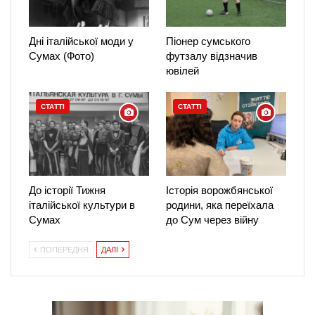
Дні італійської моди у
Піонер сумського
Сумах (Фото)
футзалу відзначив
ювілей
СТАТТІ
СТАТТІ
До історії Тижня
Історія ворожбянської
італійської культури в
родини, яка переїхала
Сумах
до Сум через війну
ПОПЕРЕДНЯ
ДАЛІ