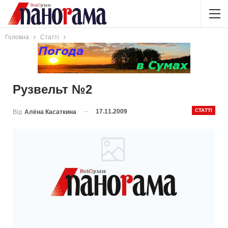
Головна
Статті
Рузвельт №2
СТАТТІ
17.11.2009
Від
Алёна Касаткина