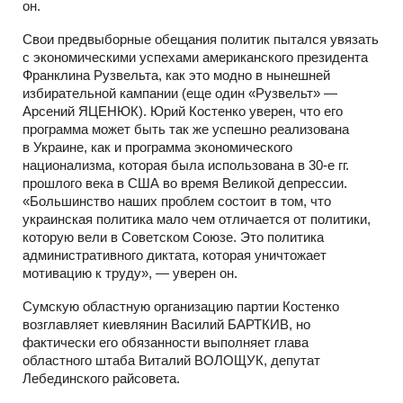
он.
Свои предвыборные обещания политик пытался увязать
с экономическими успехами американского президента
Франклина Рузвельта, как это модно в нынешней
избирательной кампании (еще один «Рузвельт» —
Арсений ЯЦЕНЮК). Юрий Костенко уверен, что его
программа может быть так же успешно реализована
в Украине, как и программа экономического
национализма, которая была использована в 30-е гг.
прошлого века в США во время Великой депрессии.
«Большинство наших проблем состоит в том, что
украинская политика мало чем отличается от политики,
которую вели в Советском Союзе. Это политика
административного диктата, которая уничтожает
мотивацию к труду», — уверен он.
Сумскую областную организацию партии Костенко
возглавляет киевлянин Василий БАРТКИВ, но
фактически его обязанности выполняет глава
областного штаба Виталий ВОЛОЩУК, депутат
Лебединского райсовета.