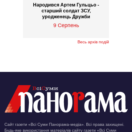
Народився Артем Гульцьо -
старший солдат ЗСУ,
уродженець Дружби
9 Серпень
Весь архів подій
Сайт газети «Всі Суми Панорама-медіа». Всі права захищені.
Будь-яке використання матеріалів сайту газети «Всі Суми