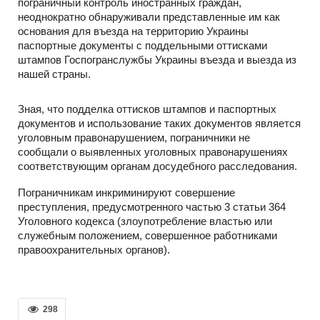
пограничный контроль иностранных граждан,
неоднократно обнаруживали представленные им как
основания для въезда на территорию Украины
паспортные документы с поддельными оттисками
штампов Госпогранслужбы Украины въезда и выезда из
нашей страны.
Зная, что подделка оттисков штампов и паспортных
документов и использование таких документов является
уголовным правонарушением, пограничники не
сообщали о выявленных уголовных правонарушениях
соответствующим органам досудебного расследования.
Пограничникам инкриминируют совершение
преступления, предусмотренного частью 3 статьи 364
Уголовного кодекса (злоупотребление властью или
служебным положением, совершенное работниками
правоохранительных органов).
298