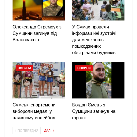
Олександр Стремоух з
У Сумах провели
Сумщини загинув під
інформаційні зустрічі
Волновахою
для мешканців
пошкоджених
обстрілами будинків
НОВИНИ
НОВИНИ
Сумські спортсмени
Богдан Ємець з
вибороли медалі у
Сумщини загинув на
пляжному волейболі
фронті
ПОПЕРЕДНЯ
ДАЛІ