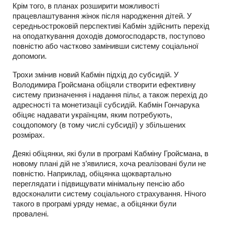
Крім того, в планах розширити можливості
працевлаштування жінок після народження дітей. У
середньостроковій перспективі Кабмін здійснить перехід
на оподаткування доходів домогосподарств, поступово
повністю або частково замінивши систему соціальної
допомоги.
Трохи змінив новий Кабмін підхід до субсидій. У
Володимира Гройсмана обіцяли створити ефективну
систему призначення і надання пільг, а також перехід до
адресності та монетизації субсидій. Кабмін Гончарука
обіцяє надавати українцям, яким потребують,
соцдопомогу (в тому числі субсидії) у збільшених
розмірах.
Деякі обіцянки, які були в програмі Кабміну Гройсмана, в
новому плані дій не з’явилися, хоча реалізовані були не
повністю. Наприклад, обіцянка щоквартально
переглядати і підвищувати мінімальну пенсію або
вдосконалити систему соціального страхування. Нічого
такого в програмі уряду немає, а обіцянки були
провалені.