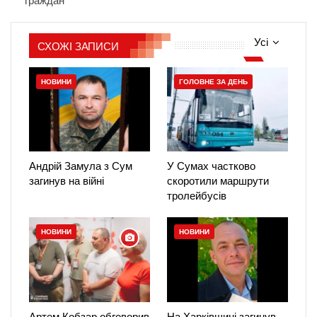
граждан
Усі
СХОЖІ ЗАПИСИ
НОВИНИ
ГОЛОВНЕ ЗА ДЕНЬ
Андрій Замула з Сум
У Сумах частково
загинув на війні
скоротили маршрути
тролейбусів
НОВИНИ
НОВИНИ
Артем Кобзар обговорив
На Харківщині загинув