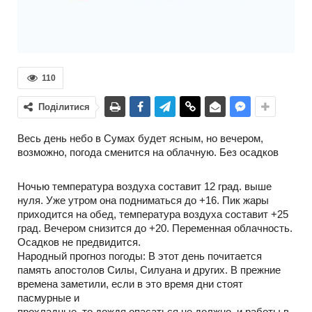
110
Поділитися
Весь день небо в Сумах будет ясным, но вечером,
возможно, погода сменится на облачную. Без осадков
Ночью температура воздуха составит 12 град. выше
нуля. Уже утром она подниматься до +16. Пик жары
приходится на обед, температура воздуха составит +25
град. Вечером снизится до +20. Переменная облачность.
Осадков не предвидится.
Народный прогноз погоды: В этот день почитается
память апостолов Силы, Силуана и других. В прежние
времена заметили, если в это время дни стоят
пасмурные и
прохладные, то дождя опасаться не должно, и работы в