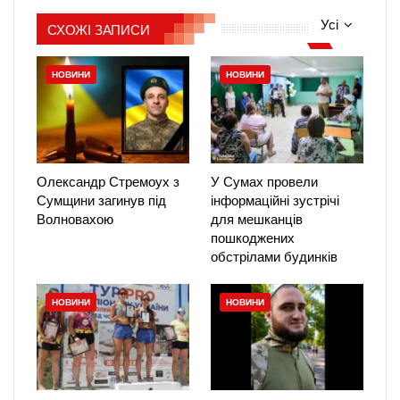
Усі
СХОЖІ ЗАПИСИ
НОВИНИ
НОВИНИ
Олександр Стремоух з
У Сумах провели
Сумщини загинув під
інформаційні зустрічі
Волновахою
для мешканців
пошкоджених
обстрілами будинків
НОВИНИ
НОВИНИ