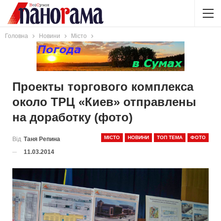
Головна
Новини
Місто
Проекты торгового комплекса
около ТРЦ «Киев» отправлены
на доработку (фото)
МІСТО
НОВИНИ
ТОП ТЕМА
ФОТО
Від
Таня Репина
11.03.2014