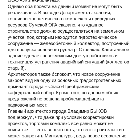
ООО «Укртехносинтез».
Однако оба проекта на данный момент не могут быть
реализованы. В выводе Департамента экологии,
топливно-энергетического комплекса и природных
ресурсов Сумской ОГА сказано, что «данное
строительство должно осуществляться на земельном
участке, под которым находится гидротехническое
сооружение — железобетонный коллектор, построенный
для пропуска основного русла р. Стрелка». Капитальное
здание сделает невозможным доступ работников и
техники для устранения аварийный ситуаций (коллектор
старый).
Архитекторов также бспокоит, что новое сооружение
закроет вид на одну из основных градостроительных
доминант города – Спасо-Преображенский
кафедральный собор. Кроме того, по данным обоих
предложений не решена проблема дефицита
парковочных мест.
Главный архитектор города Владимир БЫКОВ
подчеркнул, что даже при условии корректировки
проектов, торговый комплекс все равно может не
появиться — есть вероятность, что его строительство
может запретить Минкультуры, ведь новое ссоружение