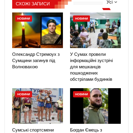
Усі
СХОЖІ ЗАПИСИ
НОВИНИ
НОВИНИ
Олександр Стремоух з
У Сумах провели
Сумщини загинув під
інформаційні зустрічі
Волновахою
для мешканців
пошкоджених
обстрілами будинків
НОВИНИ
НОВИНИ
Сумські спортсмени
Богдан Ємець з