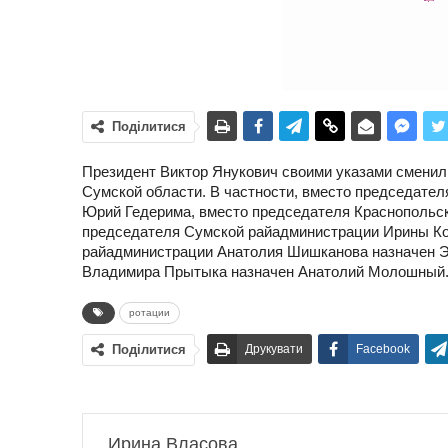
Поділитися
Президент Виктор Янукович своими указами сменил
Сумской области. В частности, вместо председате
Юрий Гедерима, вместо председателя Краснопольск
председателя Сумской райадминистрации Ирины Ко
райадминистрации Анатолия Шишканова назначен Э
Владимира Прытыка назначен Анатолий Молошный
ротации
Поділитися
Друкувати
Facebook
Ирина Власова