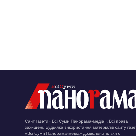
Сайт газети «Всі Суми Панорама-медіа». Всі права
захищені. Будь-яке використання матеріалів сайту газе
«Всі Суми Панорама-медіа» дозволено тільки c