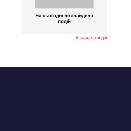
На сьогодні не знайдено
подій
Весь архів подій