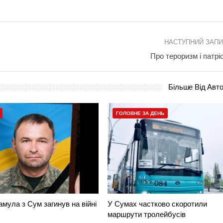
НАСТУПНИЙ ЗАП
Про тероризм і патрі
Більше Від Авт
ГОЛОВНЕ ЗА ДЕНЬ
амула з Сум загинув на війні
У Сумах частково скоротили
маршрути тролейбусів