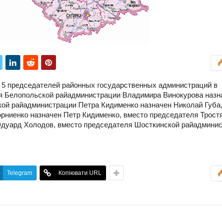
 5 председателей районных государственных администраций в
ля Белопольской райадминистрации Владимира Винокурова назн
ой райадминистрации Петра Кидименко назначен Николай Губа,
рниенко назначен Петр Кидименко, вместо председателя Трост
дуард Холодов, вместо председателя Шосткинской райадмини
.
Telegram
Копіювати URL