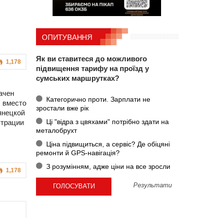
ОПИТУВАННЯ
Як ви ставитеся до можливого
1,178
підвищення тарифу на проїзд у
сумських маршрутках?
ачен
Категорично проти. Зарплати не
 вместо
зростали вже рік
янецкой
Ці "відра з цвяхами" потрібно здати на
страции
металобрухт
Ціна підвищиться, а сервіс? Де обіцяні
ремонти й GPS-навігація?
З розумінням, адже ціни на все зросли
1,178
Результати