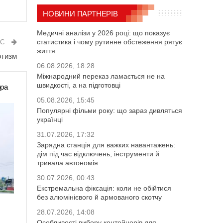
НОВИНИ ПАРТНЕРІВ
Медичні аналізи у 2026 році: що показує
статистика і чому рутинне обстеження рятує
ИС
життя
отизм
06.08.2026, 18:28
Міжнародний переказ ламається не на
швидкості, а на підготовці
ора
05.08.2026, 15:45
Популярні фільми року: що зараз дивляться
українці
31.07.2026, 17:32
Зарядна станція для важких навантажень:
дім під час відключень, інструменти й
тривала автономія
30.07.2026, 00:43
Екстремальна фіксація: коли не обійтися
без алюмінієвого й армованого скотчу
28.07.2026, 14:08
Особливості вибору контейнерів для