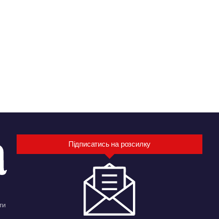
Підписатись на розсилку
ти