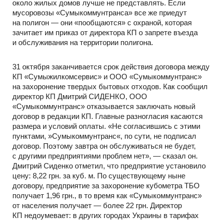
около жилых домов лучше не представлять. Если
мусоровозы «Сумыкоммунтранса» все же приедут
на полигон — они «пообщаются» с охраной, которая
зачитает им приказ от директора КП о запрете въезда
и обслуживания на территории полигона.
31 октября заканчивается срок действия договора между
КП «Сумыжилкомсервис» и ООО «Сумыкоммунтранс»
на захоронение твердых бытовых отходов. Как сообщил
директор КП Дмитрий СИДЕНКО, ООО
«Сумыкоммунтранс» отказывается заключать новый
договор в редакции КП. Главные разногласия касаются
размера и условий оплаты. «Не согласившись с этими
пунктами, »Сумыкоммунтранс«, по сути, не подписал
договор. Поэтому завтра он обслуживаться не будет,
с другими предприятиями проблем нет», — сказал он.
Дмитрий Сиденко отметил, что предприятие установило
цену: 8,22 грн. за куб. м. По существующему ныне
договору, предприятие за захоронение кубометра ТБО
получает 1,96 грн., в то время как «Сумыкоммунтранс»
от населения получает — более 22 грн. Директор
КП недоумевает: в других городах Украины в тарифах