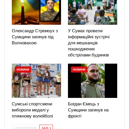
Олександр Стремоух з
У Сумах провели
Сумщини загинув під
інформаційні зустрічі
Волновахою
для мешканців
пошкоджених
обстрілами будинків
НОВИНИ
НОВИНИ
Сумські спортсмени
Богдан Ємець з
вибороли медалі у
Сумщини загинув на
пляжному волейболі
фронті
ПОПЕРЕДНЯ
ДАЛІ