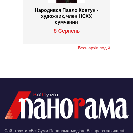
Народився Павло Ковтун -
художник, член НСХУ,
сумчанин
8 Серпень
Весь архів подій
Сайт газети «Всі Суми Панорама-медіа». Всі права захищені.