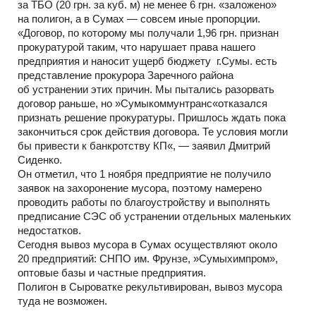
за ТБО (20 грн. за куб. м) не менее 6 грн. «заложено»
на полигон, а в Сумах — совсем иные пропорции.
«Договор, по которому мы получали 1,96 грн. признан
прокуратурой таким, что нарушает права нашего
предприятия и наносит ущерб бюджету г.Сумы. есть
представление прокурора Заречного района
об устранении этих причин. Мы пытались разорвать
договор раньше, но »Сумыкоммунтранс«отказался
признать решение прокуратуры. Пришлось ждать пока
закончиться срок действия договора. Те условия могли
бы привести к банкротству КП«, — заявил Дмитрий
Сиденко.
Он отметил, что 1 ноября предприятие не получило
заявок на захоронение мусора, поэтому намерено
проводить работы по благоустройству и выполнять
предписание СЭС об устранении отдельных маленьких
недостатков.
Сегодня вывоз мусора в Сумах осуществляют около
20 предприятий: СНПО им. Фрунзе, »Сумыхимпром»,
оптовые базы и частные предприятия.
Полигон в Сыроватке рекультивирован, вывоз мусора
туда не возможен.