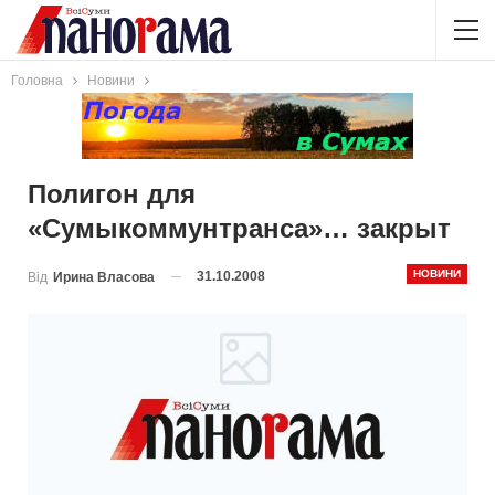
Головна
Новини
Полигон для
«Сумыкоммунтранса»… закрыт
НОВИНИ
31.10.2008
Від
Ирина Власова