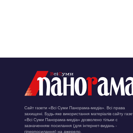
Сайт газети «Всі Суми Панорама-медіа». Всі права
захищені. Будь-яке використання матеріалів сайту газе
«Всі Суми Панорама-медіа» дозволено тільки c
зазначенням посилання (для інтернет-видань -
гіперпосилання) на джерело.