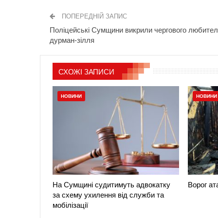
ПОПЕРЕДНІЙ ЗАПИС
Поліцейські Сумщини викрили чергового любите
дурман-зілля
СХОЖІ ЗАПИСИ
НОВИНИ
НОВИНИ
На Сумщині судитимуть адвокатку
Ворог а
за схему ухилення від служби та
мобілізації