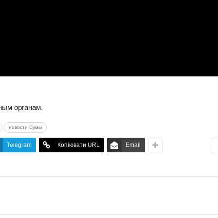
ным органам.
новости Сумы
Telegram
Копіювати URL
Email