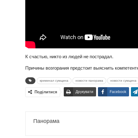
К счастью, никто из людей не пострадал.
Причины возгорания предстоит выяснить компетент
криминал сумщина
новости панорама
новости сумщина
Поділитися
Друкувати
Facebook
Панорама