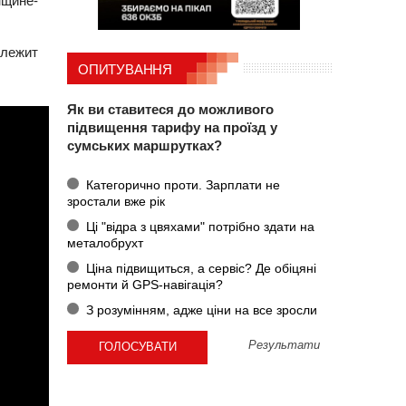
нщине-
длежит
ОПИТУВАННЯ
Як ви ставитеся до можливого
підвищення тарифу на проїзд у
сумських маршрутках?
Категорично проти. Зарплати не
зростали вже рік
Ці "відра з цвяхами" потрібно здати на
металобрухт
Ціна підвищиться, а сервіс? Де обіцяні
ремонти й GPS-навігація?
З розумінням, адже ціни на все зросли
Результати