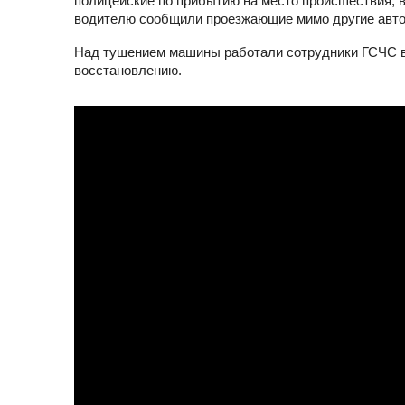
полицейские по прибытию на место происшествия, 
водителю сообщили проезжающие мимо другие авт
Над тушением машины работали сотрудники ГСЧС в 
восстановлению.