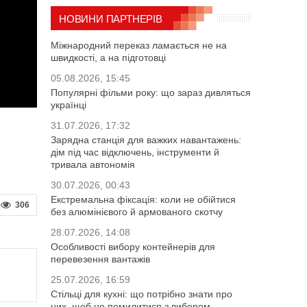
НОВИНИ ПАРТНЕРІВ
Міжнародний переказ ламається не на
швидкості, а на підготовці
05.08.2026, 15:45
Популярні фільми року: що зараз дивляться
українці
31.07.2026, 17:32
Зарядна станція для важких навантажень:
дім під час відключень, інструменти й
тривала автономія
30.07.2026, 00:43
Екстремальна фіксація: коли не обійтися
306
без алюмінієвого й армованого скотчу
28.07.2026, 14:08
Особливості вибору контейнерів для
перевезення вантажів
25.07.2026, 16:59
Стільці для кухні: що потрібно знати про
них, щоб не помилитися з вибором