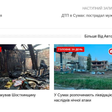
НАСТУПНИЙ ЗАП
ля
ДТП в Сумах: пострадал му
Більше Від Авт
ГОЛОВНЕ ЗА ДЕНЬ
такував Шосткинщину
У Сумах розпочинають ліквідаці
наслідків нічної атаки