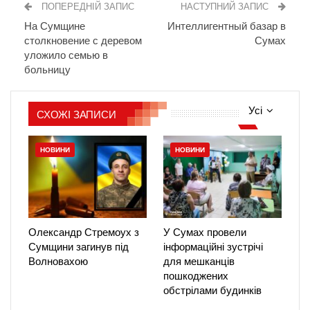
ПОПЕРЕДНІЙ ЗАПИС
НАСТУПНИЙ ЗАПИС
На Сумщине
Интеллигентный базар в
столкновение с деревом
Сумах
уложило семью в
больницу
Усі
СХОЖІ ЗАПИСИ
НОВИНИ
НОВИНИ
Олександр Стремоух з
У Сумах провели
Сумщини загинув під
інформаційні зустрічі
Волновахою
для мешканців
пошкоджених
обстрілами будинків