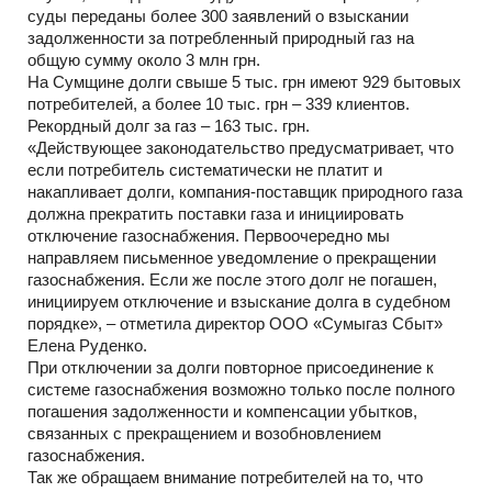
суды переданы более 300 заявлений о взыскании
задолженности за потребленный природный газ на
общую сумму около 3 млн грн.
На Сумщине долги свыше 5 тыс. грн имеют 929 бытовых
потребителей, а более 10 тыс. грн – 339 клиентов.
Рекордный долг за газ – 163 тыс. грн.
«Действующее законодательство предусматривает, что
если потребитель систематически не платит и
накапливает долги, компания-поставщик природного газа
должна прекратить поставки газа и инициировать
отключение газоснабжения. Первоочередно мы
направляем письменное уведомление о прекращении
газоснабжения. Если же после этого долг не погашен,
инициируем отключение и взыскание долга в судебном
порядке», – отметила директор ООО «Сумыгаз Сбыт»
Елена Руденко.
При отключении за долги повторное присоединение к
системе газоснабжения возможно только после полного
погашения задолженности и компенсации убытков,
связанных с прекращением и возобновлением
газоснабжения.
Так же обращаем внимание потребителей на то, что