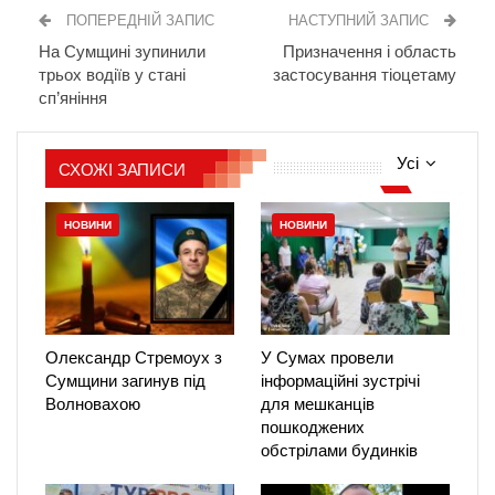
ПОПЕРЕДНІЙ ЗАПИС
НАСТУПНИЙ ЗАПИС
На Сумщині зупинили
Призначення і область
трьох водіїв у стані
застосування тіоцетаму
сп’яніння
Усі
СХОЖІ ЗАПИСИ
НОВИНИ
НОВИНИ
Олександр Стремоух з
У Сумах провели
Сумщини загинув під
інформаційні зустрічі
Волновахою
для мешканців
пошкоджених
обстрілами будинків