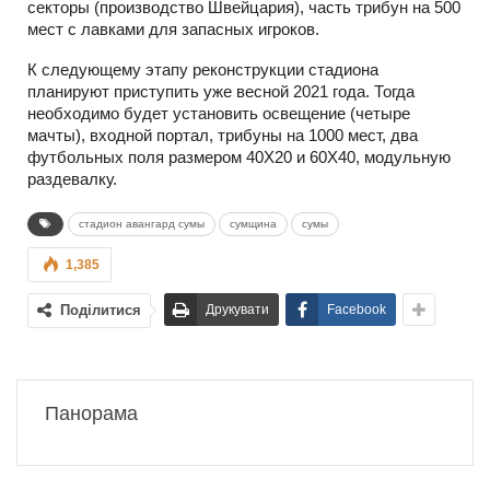
секторы (производство Швейцария), часть трибун на 500
мест с лавками для запасных игроков.
К следующему этапу реконструкции стадиона
планируют приступить уже весной 2021 года. Тогда
необходимо будет установить освещение (четыре
мачты), входной портал, трибуны на 1000 мест, два
футбольных поля размером 40Х20 и 60Х40, модульную
раздевалку.
стадион авангард сумы
сумщина
сумы
1,385
Поділитися
Друкувати
Facebook
Панорама