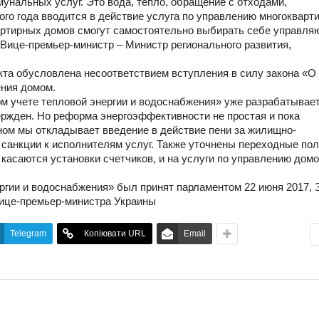
унальных услуг. Это вода, тепло, обращение с отходами,
этого года вводится в действие услуга по управлению многоквар
ртирных домов смогут самостоятельно выбирать себе управля
Вице-премьер-министр – Министр регионального развития,
кта обусловлена несоответствием вступления в силу закона «О
ения домом.
м учете тепловой энергии и водоснабжения» уже разрабатывае
вержден. Но реформа энергоэффективности не простая и пока
ном мы откладывает введение в действие пени за жилищно-
 санкции к исполнителям услуг. Также уточнены переходные по
 касаются установки счетчиков, и на услуги по управлению домо
ргии и водоснабжения» был принят парламентом 22 июня 2017, 
Вице-премьер-министра Украины
Telegram
Копіювати URL
Email