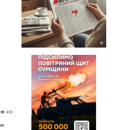
213
вие