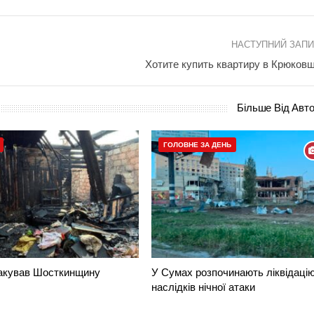
НАСТУПНИЙ ЗАП
Хотите купить квартиру в Крюков
Більше Від Авт
ГОЛОВНЕ ЗА ДЕНЬ
такував Шосткинщину
У Сумах розпочинають ліквідаці
наслідків нічної атаки