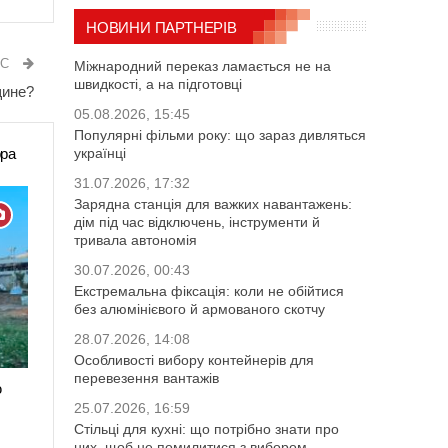
НОВИНИ ПАРТНЕРІВ
ИС
Міжнародний переказ ламається не на
швидкості, а на підготовці
щине?
05.08.2026, 15:45
Популярні фільми року: що зараз дивляться
ора
українці
31.07.2026, 17:32
Зарядна станція для важких навантажень:
дім під час відключень, інструменти й
тривала автономія
30.07.2026, 00:43
Екстремальна фіксація: коли не обійтися
без алюмінієвого й армованого скотчу
28.07.2026, 14:08
Особливості вибору контейнерів для
перевезення вантажів
ю
25.07.2026, 16:59
Стільці для кухні: що потрібно знати про
них, щоб не помилитися з вибором