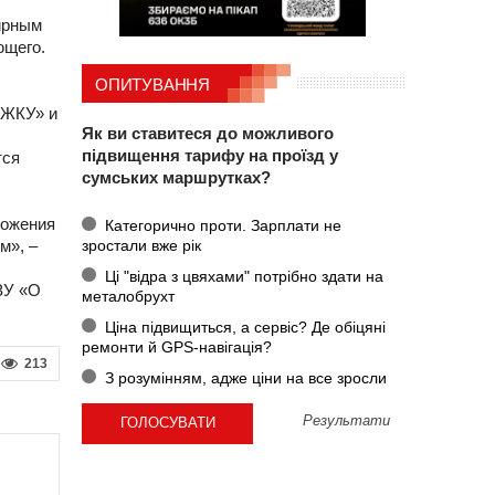
тирным
ющего.
ОПИТУВАННЯ
 ЖКУ» и
Як ви ставитеся до можливого
підвищення тарифу на проїзд у
тся
сумських маршрутках?
ложения
Категорично проти. Зарплати не
зростали вже рік
м», –
Ці "відра з цвяхами" потрібно здати на
ЗУ «О
металобрухт
Ціна підвищиться, а сервіс? Де обіцяні
ремонти й GPS-навігація?
213
З розумінням, адже ціни на все зросли
Результати