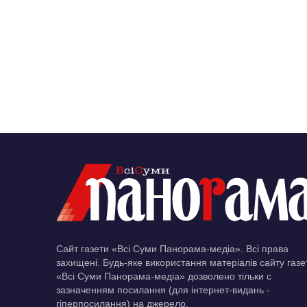
Сайт газети «Всі Суми Панорама-медіа». Всі права
захищені. Будь-яке використання матеріалів сайту газе
«Всі Суми Панорама-медіа» дозволено тільки c
зазначенням посилання (для інтернет-видань -
гіперпосилання) на джерело.