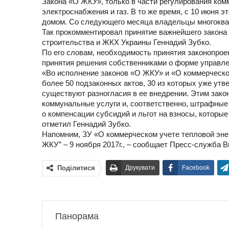
Закона «О ЖКУ», только в части регулирования комм
электроснабжения и газ. В то же время, с 10 июня 
домом. Со следующего месяца владельцы многоква
Так прокомментировал принятие важнейшего закона 
строительства и ЖКХ Украины Геннадий Зубко.
По его словам, необходимость принятия законопрое
принятия решения собственниками о форме управл
«Во исполнение законов «О ЖКУ» и «О коммерческо
более 50 подзаконных актов, 30 из которых уже ут
существуют разногласия в ее внедрении. Этим зако
коммунальные услуги и, соответственно, штрафные
о компенсации субсидий и льгот на взносы, которые
отметил Геннадий Зубко.
Напомним, ЗУ «О коммерческом учете тепловой эне
ЖКУ” – 9 ноября 2017г., – сообщает Пресс-служба 
Поділитися
Друкувати
Facebook
Панорама