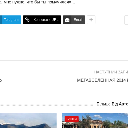
а, мне нужно, что бы ты помучился»….
Telegram
Копіювати URL
Email
НАСТУПНИЙ ЗАП
ю
МЕГАВСЕЛЕННАЯ 2014 P
Більше Від Авт
БЛОГИ