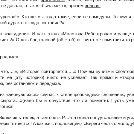
не давало, а так « сбыча мечт», причем
полная.
урожая!». Кто же мы тогда такие, если не самодуры. Тычимся 
акой дурак его сюда поставил?»
ак «засудили». И пакт этого «Молотова-Рибентропа» и вааще 
жисть!» Опять бац головой (об стоб) и – «что же памятники то 
«родные».
 что…..», «История повторяется…..» Причем «учит» и
«повторя
ь ее (эту историю) никто не успевает. Так прямо и «твори
ю, без остановок и передыха.
из «вернувшихся» сейчас к «телепроповедям» священник, уве
 сырота…»(надо бы и сочуствие что ли поиметь). Пусть уже
логика!
 Включишь телек, а там опять
Р…-ла (лица полууголовные и уго
меры готовятся! А как же с пословицей,- «Береги честь с молоду