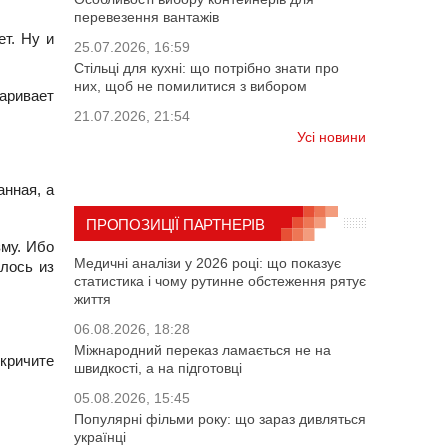
перевезення вантажів
т. Ну и
25.07.2026, 16:59
Стільці для кухні: що потрібно знати про
них, щоб не помилитися з вибором
варивает
21.07.2026, 21:54
Усі новини
анная, а
ПРОПОЗИЦІЇ ПАРТНЕРІВ
зму. Ибо
Медичні аналізи у 2026 році: що показує
лось из
статистика і чому рутинне обстеження рятує
життя
06.08.2026, 18:28
Міжнародний переказ ламається не на
 кричите
швидкості, а на підготовці
05.08.2026, 15:45
Популярні фільми року: що зараз дивляться
українці