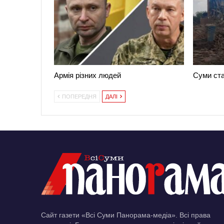
Армія різних людей
Суми ст
ПОПЕРЕДНЯ
ДАЛІ
Сайт газети «Всі Суми Панорама-медіа». Всі права