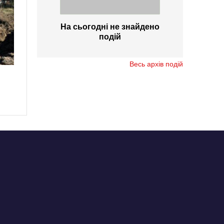
На сьогодні не знайдено
подій
Весь архів подій