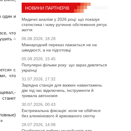
НОВИНИ ПАРТНЕРІВ
в один и
Медичні аналізи у 2026 році: що показує
статистика і чому рутинне обстеження рятує
життя
все, что
рушить –
06.08.2026, 18:28
Міжнародний переказ ламається не на
швидкості, а на підготовці
05.08.2026, 15:45
Популярні фільми року: що зараз дивляться
ется» с
українці
м», что
31.07.2026, 17:32
Зарядна станція для важких навантажень:
дім під час відключень, інструменти й
щевал,-
тривала автономія
 станет
30.07.2026, 00:43
Екстремальна фіксація: коли не обійтися
ловные)
без алюмінієвого й армованого скотчу
!»
28.07.2026, 14:08
Особливості вибору контейнерів для