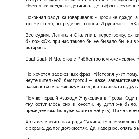
Несколько
всегда не дотягивал до
цифры,-похмелье 
Покойная бабушка говаривала: «Проси не дождя, а 
тот же столб, посреди чисто поля. И ругаемся: – «К
Все судим. Ленина и Сталина в перестройку, ох к
было:- «Ох, при нас таково бы не бывало бы, ни в 
история!»
Бац! Бац!- И Молотов с Риббентропом уже «свои», 
Не хочется заезженных фраз: «История учит тому,
неутешительной быстротой – даже запамятовыват
называется «по живому» из одной крайности
в другу
Помню первый «заход» Януковича в Презы. Один 
«ну оступилось
оно в юности, ну дитя же было,
презыдентом.(Бо дуже кортить мабуть). Ни че себе 
Хотя если взять по «граду Сумин», то и нормально.
с экрана, да при должностях. Да, наверное, опять в 