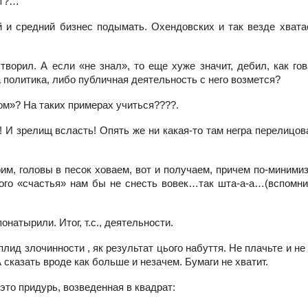
ет?…
 и средний бизнес подымать. Охендовских и так везде хватае
ворил. А если «не знал», то еще хуже значит, дебил, как го
 политика, либо публичная деятельность с него возмется?
ом»? На таких примерах учиться????.
И зрелищ всласть! Опять же ни какая-то там негра перелицов
рим, головы в песок ховаем, вот и получаем, причем по-миними
кого «счастья» нам бы не снесть вовек…так шта-а-а…(вспомни
онатырили. Итог, т.с., деятельности.
плид злочинности , як результат цього набуття. Не плачьте и не
А сказать вроде как больше и незачем. Бумаги не хватит.
это придурь, возведенная в квадрат: