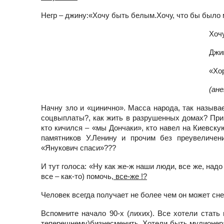
Негр – джину:«Хочу быть белым.Хочу, что бы было 
Хоч
Джин
«Хо
(ан
Начну зло и «цинично». Масса народа, так называе
соцвыплаты?, как жить в разрушенных домах? При э
кто кичился – «мы Дончаки», кто навел на Киевск
памятников
У.Ленину и прочим без преувеличени
«Янукович спаси»???
И тут голоса: «Ну как же-ж наши люди, все же, над
все – как-то) помочь
, все-же !?
Человек всегда получает не более чем он может снес
Вспомните начало 90-х (лихих). Все хотели стать
теперешнему)бизнесменить. Хотели быть мулионера