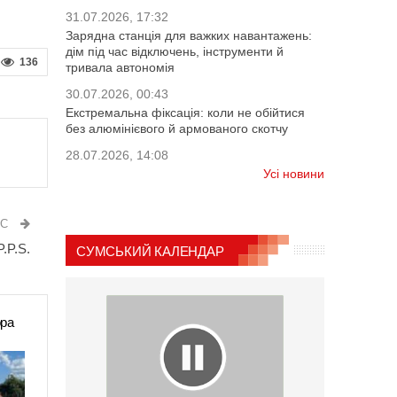
31.07.2026, 17:32
Зарядна станція для важких навантажень:
дім під час відключень, інструменти й
136
тривала автономія
30.07.2026, 00:43
Екстремальна фіксація: коли не обійтися
без алюмінієвого й армованого скотчу
28.07.2026, 14:08
Усі новини
ИС
.P.S.
СУМСЬКИЙ КАЛЕНДАР
ора