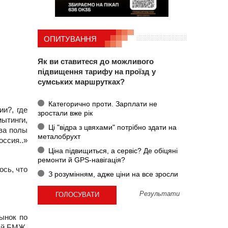
ОПИТУВАННЯ
Як ви ставитеся до можливого
підвищення тарифу на проїзд у
сумських маршрутках?
Категорично проти. Зарплати не
ии?, где
зростали вже рік
мытинги,
Ці "відра з цвяхами" потрібно здати на
 за полы
металобрухт
ссия..»
Ціна підвищиться, а сервіс? Де обіцяні
ремонти й GPS-навігація?
ось, что
З розумінням, адже ціни на все зросли
Результати
рынок по
ый БМЖ,