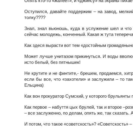
Опять кто-то «жалеет», и «джинсу» на экраны пиха
Оступился, давайте поддержим – на завод, мелкий
толку????
Знал, знал вьюношь, куда в услужение шел и что т
сейчас молодежь, конченный. Какая ж тута тепереча
Как здеся вырасти вот тем «достойным громадянын
Может лучше унитазом прикинуться. И воды вволю! 
исто белый, без пятнышек!
Не крутите и не финтите,- брешем, продаемся, хит
если бы все, что «захотели» и заслужили – то та
Ельцина)
Как вон прокуратор Сумский, у которого брульянты п
Как первое – набуття цых брулей, так и второе –роз
– все заслуженно, по делам, опять же, так сказать. 
И потом, что такое «советскость»? «Советскость» – 