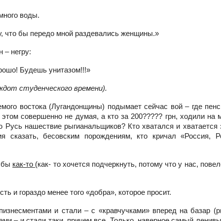
много воды.
у, что бы передо мной раздевались женщины.»
 – негру:
рошо! Будешь унитазом!!!»
екдот студенческого времени).
мого востока (Лугандонщины) подымает сейчас вой – где пенс
том совершенно не думая, а кто за 200????? грн, ходили на 
ую Русь нашествие рыгианальщиков? Кто хватался и хватается
я сказать, бесовским порождениям, кто кричал «Россия, Ро
о бы
как-то
(как- то хочется подчеркнуть, потому что у нас, повел
ть и гораздо менее того «добра», которое просит.
 пизнесментами и стали – с «кравчучками» вперед на базар (
ми – и стали таки,
причем все.
Только, наверное самый ленив