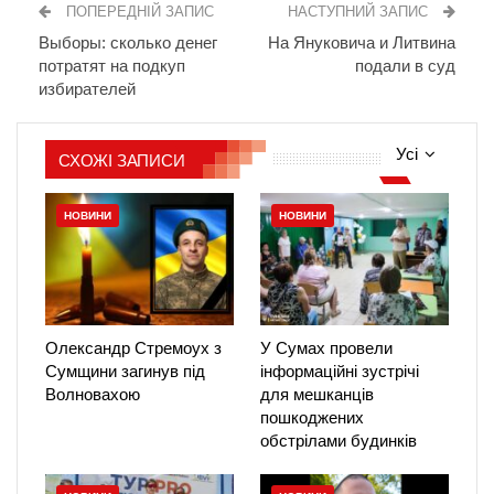
ПОПЕРЕДНІЙ ЗАПИС
НАСТУПНИЙ ЗАПИС
Выборы: сколько денег
На Януковича и Литвина
потратят на подкуп
подали в суд
избирателей
Усі
СХОЖІ ЗАПИСИ
НОВИНИ
НОВИНИ
Олександр Стремоух з
У Сумах провели
Сумщини загинув під
інформаційні зустрічі
Волновахою
для мешканців
пошкоджених
обстрілами будинків