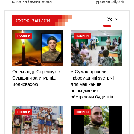
потолка бежит вода
уровне 58,6%
Усі
СХОЖІ ЗАПИСИ
НОВИНИ
НОВИНИ
Олександр Стремоух з
У Сумах провели
Сумщини загинув під
інформаційні зустрічі
Волновахою
для мешканців
пошкоджених
обстрілами будинків
НОВИНИ
НОВИНИ