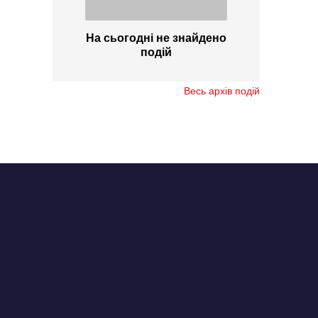
На сьогодні не знайдено
подій
Весь архів подій