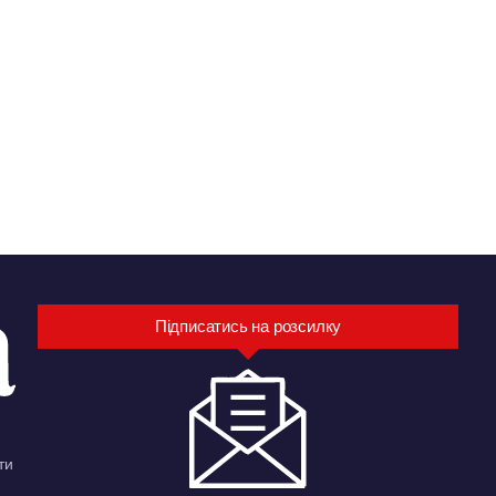
Підписатись на розсилку
ти