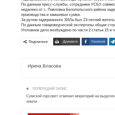
По данным пресс-службы, сотрудники УСБУ совмест
недалеко от с. Павловка Белопольского района зад
производства и замшевые сумки.
За рулем задержанного ЗИЛа был
23-летний
житель 
По данным товароведческой экспертизы общая стоим
Уголовное дело возбуждено по части 2 статьи 15 и ч
Поділитися
Друкувати
Facebook
Ирина Власова
ПОПЕРЕДНІЙ ЗАПИС
Сумской горсовет отменил мораторий на выделе
земли