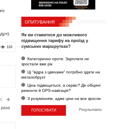
го
ОПИТУВАННЯ
ду»).
Як ви ставитеся до можливого
підвищення тарифу на проїзд у
сумських маршрутках?
110
Категорично проти. Зарплати не
зростали вже рік
Ці "відра з цвяхами" потрібно здати на
металобрухт
Ціна підвищиться, а сервіс? Де обіцяні
ремонти й GPS-навігація?
З розумінням, адже ціни на все зросли
ИС
 раза
Результати