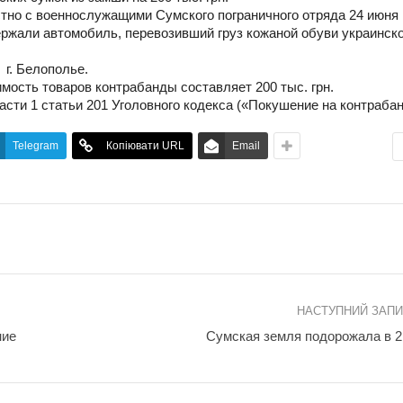
но с военнослужащими Сумского пограничного отряда 24 июня
ержали автомобиль, перевозивший груз кожаной обуви украинско
г. Белополье.
ость товаров контрабанды составляет 200 тыс. грн.
асти 1 статьи 201 Уголовного кодекса («Покушение на контрабан
Telegram
Копіювати URL
Email
НАСТУПНИЙ ЗАП
ние
Сумская земля подорожала в 2