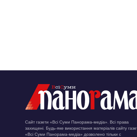
Сайт газети «Всі Суми Панорама-медіа». Всі права
захищені. Будь-яке використання матеріалів сайту газе
«Всі Суми Панорама-медіа» дозволено тільки c