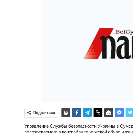
Поділитися
Управление Службы безопасности Украины в Сумско
подозреваемого в контрабанде мужской обуви и женс