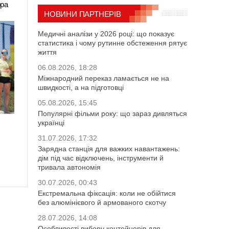
ора
НОВИНИ ПАРТНЕРІВ
Медичні аналізи у 2026 році: що показує
статистика і чому рутинне обстеження рятує
життя
06.08.2026, 18:28
Міжнародний переказ ламається не на
швидкості, а на підготовці
05.08.2026, 15:45
Популярні фільми року: що зараз дивляться
українці
31.07.2026, 17:32
Зарядна станція для важких навантажень:
дім під час відключень, інструменти й
тривала автономія
30.07.2026, 00:43
Екстремальна фіксація: коли не обійтися
без алюмінієвого й армованого скотчу
28.07.2026, 14:08
Особливості вибору контейнерів для