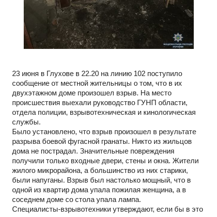
23 июня в Глухове в 22.20 на линию 102 поступило
сообщение от местной жительницы о том, что в их
двухэтажном доме произошел взрыв. На место
происшествия выехали руководство ГУНП области,
отдела полиции, взрывотехническая и кинологическая
службы.
Было установлено, что взрыв произошел в результате
разрыва боевой фугасной гранаты. Никто из жильцов
дома не пострадал. Значительные повреждения
получили только входные двери, стены и окна. Жители
жилого микрорайона, а большинство из них старики,
были напуганы. Взрыв был настолько мощный, что в
одной из квартир дома упала пожилая женщина, а в
соседнем доме со стола упала лампа.
Специалисты-взрывотехники утверждают, если бы в это