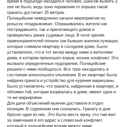
время в подъезде находился человек, шансов выжить у
нее не было, ведь зона поражения от взрыва такой
гранаты достигает 35 метров.
Полицейские немедленно начали мероприятия по
розыску «подрывника». Опрашивались жители как
пострадавшего, так и прилегающего домов и
проверялись ранее судимые лица. В поле зрения
правоохранителей попали три бывших военнослужащих,
которые снимали квартиру в соседнем доме. Было
установлено, что в тот вечер между ними и жителями
дома, в котором произошел взрыв, возник конфликт. Это
вызвало определенные подозрения. Полицейские
решили с ними пообщаться. Все трое находились в
состоянии алкогольного опьянения. В их квартире была
найдена граната и устройство для курения марихуаны.
Было установлено, что граната, найденная в квартире, и
обломки той, которая взорвалась в доме, имеют одни и
те же маркировки.
Для дачи объяснений мужчин доставили в отдел
полиции. В содеянном они сознались. Гранату в дом
бросил один из них. Это была месть мужу, что там жил
за замечания в его адрес и словесный конфликт,
который в дальнейшем возник между ними.