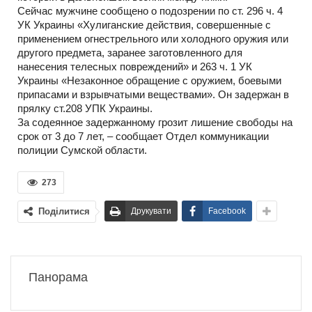
Сейчас мужчине сообщено о подозрении по ст. 296 ч. 4
УК Украины «Хулиганские действия, совершенные с
применением огнестрельного или холодного оружия или
другого предмета, заранее заготовленного для
нанесения телесных повреждений» и 263 ч. 1 УК
Украины «Незаконное обращение с оружием, боевыми
припасами и взрывчатыми веществами». Он задержан в
прялку ст.208 УПК Украины.
За содеянное задержанному грозит лишение свободы на
срок от 3 до 7 лет, – сообщает Отдел коммуникации
полиции Сумской области.
273
Поділитися
Друкувати
Facebook
Панорама