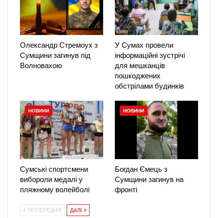
Олександр Стремоух з
У Сумах провели
Сумщини загинув під
інформаційні зустрічі
Волновахою
для мешканців
пошкоджених
обстрілами будинків
НОВИНИ
НОВИНИ
Сумські спортсмени
Богдан Ємець з
вибороли медалі у
Сумщини загинув на
пляжному волейболі
фронті
ПОПЕРЕДНЯ
ДАЛІ