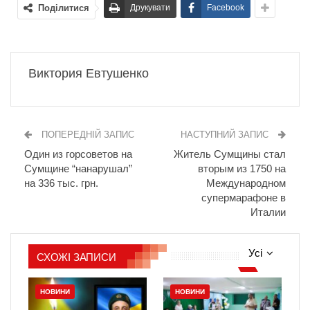
Поділитися
Друкувати
Facebook
Виктория Евтушенко
ПОПЕРЕДНІЙ ЗАПИС
НАСТУПНИЙ ЗАПИС
Один из горсоветов на
Житель Сумщины стал
Сумщине “нанарушал”
вторым из 1750 на
на 336 тыс. грн.
Международном
супермарафоне в
Италии
Усі
СХОЖІ ЗАПИСИ
НОВИНИ
НОВИНИ