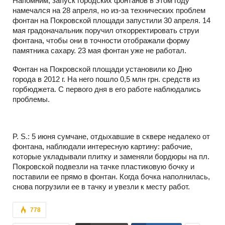
Напомним, запуск городских фонтанов в этом году
намечался на 28 апреля, но из-за технических проблем
фонтан на Покровской площади запустили 30 апреля. 14
мая градоначальник поручил откорректировать струи
фонтана, чтобы они в точности отображали форму
памятника сахару. 23 мая фонтан уже не работал.
Фонтан на Покровской площади установили ко Дню
города в 2012 г. На него пошло 0,5 млн грн. средств из
горбюджета. С первого дня в его работе наблюдались
проблемы.
P. S.: 5 июня сумчане, отдыхавшие в сквере недалеко от
фонтана, наблюдали интересную картину: рабочие,
которые укладывали плитку и заменяли бордюры на пл.
Покровской подвезли на тачке пластиковую бочку и
поставили ее прямо в фонтан. Когда бочка наполнилась,
снова погрузили ее в тачку и увезли к месту работ.
778