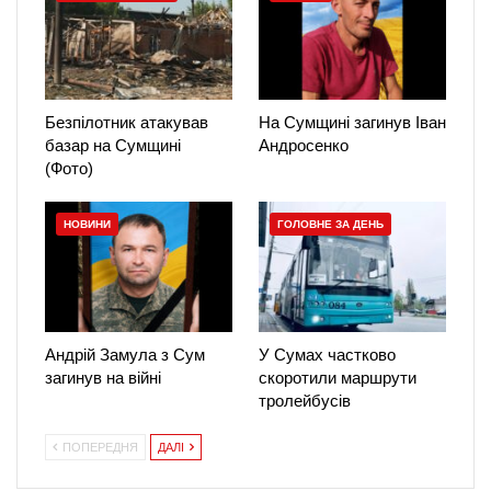
Безпілотник атакував
На Сумщині загинув Іван
базар на Сумщині
Андросенко
(Фото)
НОВИНИ
ГОЛОВНЕ ЗА ДЕНЬ
Андрій Замула з Сум
У Сумах частково
загинув на війні
скоротили маршрути
тролейбусів
ПОПЕРЕДНЯ
ДАЛІ