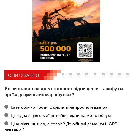
ОПИТУВАННЯ
Як ви ставитеся до можливого підвищення тарифу на
проїзд у сумських маршрутках?
Категорично проти. Зарплати не зростали вже рік
Ці "відра з цвяхами" потрібно здати на металобрухт
Ціна підвищиться, а сервіс? Де обіцяні ремонти й GPS-
навігація?