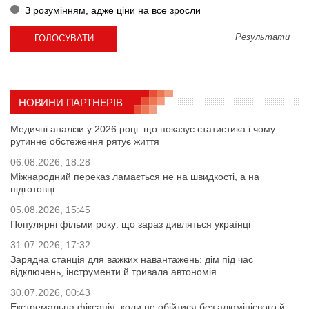
З розумінням, адже ціни на все зросли
Результати
НОВИНИ ПАРТНЕРІВ
Медичні аналізи у 2026 році: що показує статистика і чому
рутинне обстеження рятує життя
06.08.2026, 18:28
Міжнародний переказ ламається не на швидкості, а на
підготовці
05.08.2026, 15:45
Популярні фільми року: що зараз дивляться українці
31.07.2026, 17:32
Зарядна станція для важких навантажень: дім під час
відключень, інструменти й тривала автономія
30.07.2026, 00:43
Екстремальна фіксація: коли не обійтися без алюмінієвого й