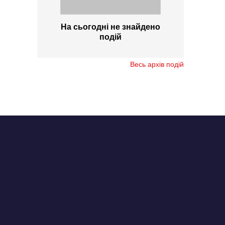
На сьогодні не знайдено
подій
Весь архів подій