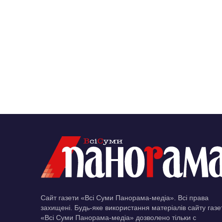
Сайт газети «Всі Суми Панорама-медіа». Всі права
захищені. Будь-яке використання матеріалів сайту газе
«Всі Суми Панорама-медіа» дозволено тільки c