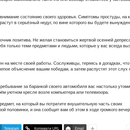
внимание состоянию своего здоровья. Симптомы простуды, на 
растут в серьёзный недуг, по вине которого вы будете вынужде
очник позитива. Не желая становиться жертвой осенней депрес
бя только теми предметами и людьми, которые у вас всегда в
н на месте своей работы. Сослуживцы, теряясь в догадках, что
лепое объяснение вашим победам, а затем распустят этот слух 
ребывание за баранкой своего автомобиля вас настолько утомит
воём уютном кресле возле компьютера или телевизора.
редмет, на который вы потратите внушительную часть своих
ой половинки, и она сообщит вам об этом в ходе громкого вечер
Telegram
Копіювати URL
Email