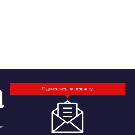
Підписатись на розсилку
ти