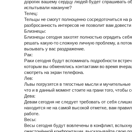
дорогих вашему сердцу людей будет спрашивать об 
испытывали накануне?
Телец:
Тельцы не смогут полноценно сосредоточиться на раб
разбросанность интересов не позволит вам довести 
Близнецы:
Близнецы сегодня захотят полностью оградить себя
решать какую-то сложную личную проблему, а потом
вызывать у вас раздражение.
Рак:
Раки сегодня будут вспоминать подробности встречи
которым вы обменялись контактами во время вчераш
смотреть на экран телефона.
Лев:
Львы погрузятся в тягостные мысли и мучительные
что и в данный момент стоите на грани того, чтобы
Дева:
Девам сегодня не следует требовать от себя слишк
находится не на самой высокой отметке, вам прави
работе.
Весы:
Весы сегодня будут вовлечены в конфликт, вспыхну
ожесточённой конфронтации, высказывайте свою по