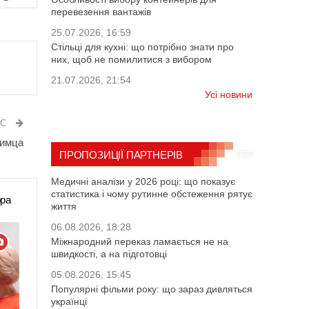
перевезення вантажів
25.07.2026, 16:59
Стільці для кухні: що потрібно знати про
них, щоб не помилитися з вибором
21.07.2026, 21:54
Усі новини
ИС
оимца
ПРОПОЗИЦІЇ ПАРТНЕРІВ
Медичні аналізи у 2026 році: що показує
статистика і чому рутинне обстеження рятує
ора
життя
06.08.2026, 18:28
Міжнародний переказ ламається не на
швидкості, а на підготовці
05.08.2026, 15:45
Популярні фільми року: що зараз дивляться
українці