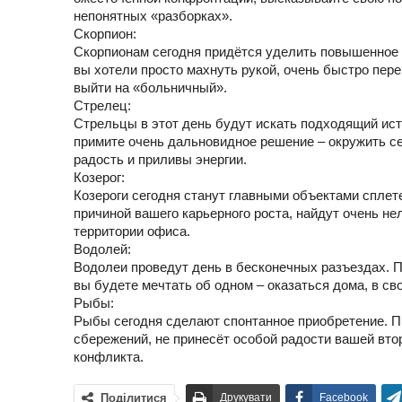
непонятных «разборках».
Скорпион:
Скорпионам сегодня придётся уделить повышенное 
вы хотели просто махнуть рукой, очень быстро пере
выйти на «больничный».
Стрелец:
Стрельцы в этот день будут искать подходящий ист
примите очень дальновидное решение – окружить се
радость и приливы энергии.
Козерог:
Козероги сегодня станут главными объектами сплете
причиной вашего карьерного роста, найдут очень не
территории офиса.
Водолей:
Водолеи проведут день в бесконечных разъездах. П
вы будете мечтать об одном – оказаться дома, в с
Рыбы:
Рыбы сегодня сделают спонтанное приобретение. П
сбережений, не принесёт особой радости вашей втор
конфликта.
Поділитися
Друкувати
Facebook