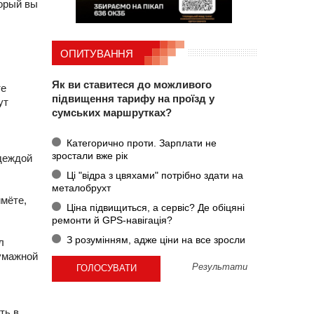
торый вы
ОПИТУВАННЯ
Як ви ставитеся до можливого
те
підвищення тарифу на проїзд у
ут
сумських маршрутках?
Категорично проти. Зарплати не
зростали вже рік
адеждой
Ці "відра з цвяхами" потрібно здати на
металобрухт
мёте,
Ціна підвищиться, а сервіс? Де обіцяні
ремонти й GPS-навігація?
З розумінням, адже ціни на все зросли
л
бумажной
Результати
ть в