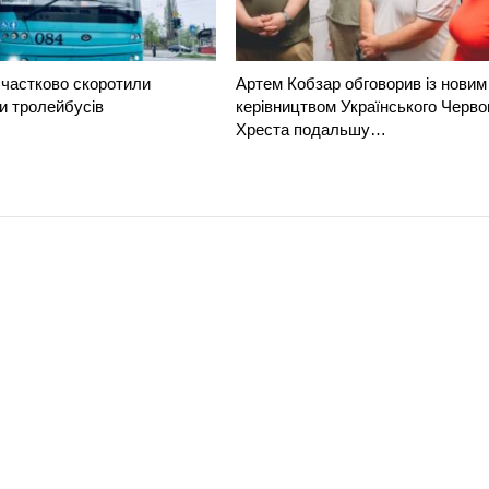
частково скоротили
Артем Кобзар обговорив із новим
и тролейбусів
керівництвом Українського Черво
Хреста подальшу…