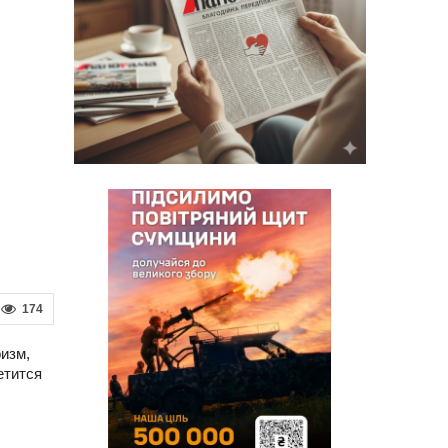
174
изм,
етится