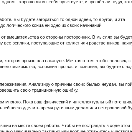
одном – хорошо ли вы себя чувствуете, и прошёл ли недуг, ко
оте. Вы будете загораться то одной идеей, то другой, и эта
до логического конца ни одно из своих начинаний.
 от вмешательства со стороны посторонних. В мыслях вы буде
у все реплики, поступающие от коллег или родственников, начн
, которая произошла накануне. Мечтая о том, чтобы человек, с
него знакомства, вспомнил про вас и позвонил, вы будете с н
 переживания. Анализирую причины своих былых неудач, вы пой
 совершить свою традиционную ошибку.
ом многого. Пока ваш физический и интеллектуальный потенциа
льней всего уделить время рутинным делам или неторопливой 
вший на месте своей работы. Чтобы не пострадать в ходе этой
зицию максимально тактично или вообще откажитесь участвова