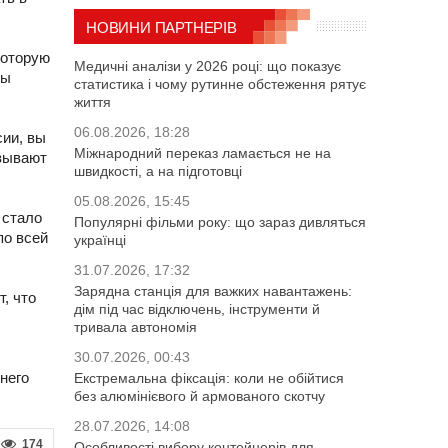
НОВИНИ ПАРТНЕРІВ
которую
Медичні аналізи у 2026 році: що показує
ны
статистика і чому рутинне обстеження рятує
життя
06.08.2026, 18:28
сии, вы
Міжнародний переказ ламається не на
ызывают
швидкості, а на підготовці
05.08.2026, 15:45
 стало
Популярні фільми року: що зараз дивляться
по всей
українці
31.07.2026, 17:32
Зарядна станція для важких навантажень:
, что
дім під час відключень, інструменти й
тривала автономія
30.07.2026, 00:43
него
Екстремальна фіксація: коли не обійтися
без алюмінієвого й армованого скотчу
28.07.2026, 14:08
174
Особливості вибору контейнерів для