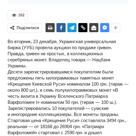
102
Поділитися
Во вторник, 23 декабря, Украинская универсальная
биржа (УУБ) провела аукцион по продаже гривен.
Правда, гривен не простых, а коллекционных
серебряных монет. Владелец товара — Нацбанк
Украины.
Десяти зарегистрировавшимся покупателям были
предложены пять килограммовых памятных монет
«Крещение Киевской Руси» номиналом 100 грн. (тираж —
около 800 шт.), и семь полукилограммовых монет «В
честь визита в Украину Вселенского Патриарха
Варфоломея I» номиналом 50 грн. (тираж — 100 ш.).
Зарегистрировались 10 покупателей — сумские
и иногородние коллекционеры. Все монеты проданы.
Стартовая цена «Крещения Руси» составляла 3494 грн.,
реальная — от 18168 до 26904 грн. «Патриарх
Варфоломей» стартовал с 2590 грн. и дошел