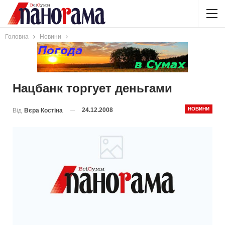
Головна
Новини
Нацбанк торгует деньгами
НОВИНИ
24.12.2008
Від
Вєра Костіна