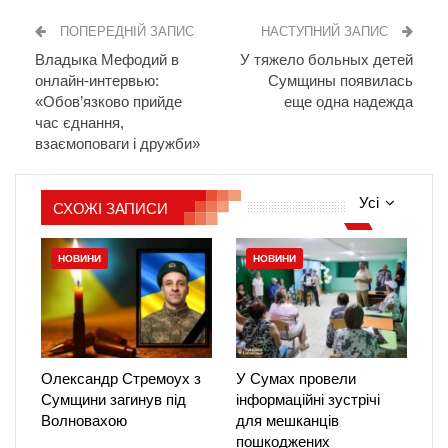
ПОПЕРЕДНІЙ ЗАПИС
НАСТУПНИЙ ЗАПИС
Владыка Мефодий в
У тяжело больных детей
онлайн-интервью:
Сумщины появилась
«Обов’язково прийде
еще одна надежда
час єднання,
взаємоповаги і дружби»
Усі
СХОЖІ ЗАПИСИ
НОВИНИ
НОВИНИ
Олександр Стремоух з
У Сумах провели
Сумщини загинув під
інформаційні зустрічі
Волновахою
для мешканців
пошкоджених