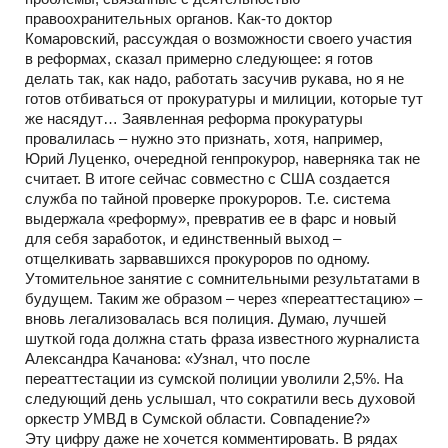
правоохранительных органов. Как-то доктор
Комаровский, рассуждая о возможности своего участия
в реформах, сказал примерно следующее: я готов
делать так, как надо, работать засучив рукава, но я не
готов отбиваться от прокуратуры и милиции, которые тут
же насядут… Заявленная реформа прокуратуры
провалилась – нужно это признать, хотя, например,
Юрий Луценко, очередной генпрокурор, наверняка так не
считает. В итоге сейчас совместно с США создается
служба по тайной проверке прокуроров. Т.е. система
выдержала «реформу», превратив ее в фарс и новый
для себя заработок, и единственный выход –
отщелкивать зарвавшихся прокуроров по одному.
Утомительное занятие с сомнительными результатами в
будущем. Таким же образом – через «переаттестацию» –
вновь легализовалась вся полиция. Думаю, лучшей
шуткой года должна стать фраза известного журналиста
Александра Качанова: «Узнал, что после
переаттестации из сумской полиции уволили 2,5%. На
следующий день услышал, что сократили весь духовой
оркестр УМВД в Сумской области. Совпадение?»
Эту цифру даже не хочется комментировать. В рядах