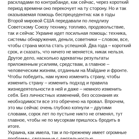
раскладами по контрабанде, как сейчас, через короткий
период времени оно перекочует на ту сторону. Но и так
оказываемая помощь беспрецедентна: как в годы
Второй мировой США передавали по лендлизу
Советскому Союзу технику, топливо, продовольствие,
так и сейчас Украине идет посильная помощь: техника,
системы обнаружения, деньги, советники – словом, все,
чтобы страна могла стать успешной. Два года – короткий
срок, и сказать, что ничего не меняется, никак нельзя.
Другое дело, насколько адекватны результаты
приложенным усилиям, средствам, а главное –
человеческим жизням, отданным на Майдане и фронте.
Чтобы победить, нам нужно изменить страну, чтобы
изменить страну – изменить подход и правила
жизнедеятельности в ней и даже – немного изменить
себя. Без личностных изменений, без осознания их
необходимости все это обречено на провал. Впрочем,
это мы сейчас очень глубоко копнули – другими
словами, сорок лет по пустыне никто не отменял, тут
главное, чтобы не по мусоркам пришлось бродить в
итоге.
Украина, как имела, так и по-прежнему имеет огромные
проблемы, связанные с деятельностью