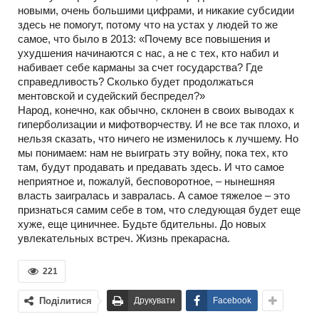
новыми, очень большими цифрами, и никакие субсидии
здесь не помогут, потому что на устах у людей то же
самое, что было в 2013: «Почему все повышения и
ухудшения начинаются с нас, а не с тех, кто набил и
набивает себе карманы за счет государства? Где
справедливость? Сколько будет продолжаться
ментовской и судейский беспредел?»
Народ, конечно, как обычно, склонен в своих выводах к
гиперболизации и мифотворчеству. И не все так плохо, и
нельзя сказать, что ничего не изменилось к лучшему. Но
мы понимаем: нам не выиграть эту войну, пока тех, кто
там, будут продавать и предавать здесь. И что самое
неприятное и, пожалуй, бесповоротное, – нынешняя
власть заигралась и завралась. А самое тяжелое – это
признаться самим себе в том, что следующая будет еще
хуже, еще циничнее. Будьте бдительны. До новых
увлекательных встреч. Жизнь прекарасна.
221
Поділитися
Друкувати
Facebook