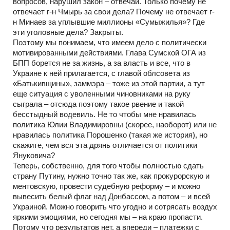
вопросов, нарушил закон – отвечай. Только почему не
отвечает г-н Чмырь за свои дела? Почему не отвечает г-
н Минаев за уплывшие миллионы «Сумыжилья»? Где
эти уголовные дела? Закрыты.
Поэтому мы понимаем, что имеем дело с политически
мотивированными действиями. Глава Сумской ОГА из
БПП борется не за жизнь, а за власть и все, что в
Украине к ней прилагается, с главой облсовета из
«Батькивщины», заммэра – тоже из этой партии, а тут
еще ситуация с уволенными чиновниками на руку
сыграла – отсюда поэтому такое рвение и такой
бесстыдный водевиль. Не то чтобы мне нравилась
политика Юлии Владимировны (скорее, наоборот) или не
нравилась политика Порошенко (такая же история), но
скажите, чем вся эта дрянь отличается от политики
Януковича?
Теперь, собственно, для того чтобы полностью сдать
страну Путину, нужно точно так же, как прокурорскую и
ментовскую, провести судебную реформу – и можно
вывесить белый флаг над Донбассом, а потом – и всей
Украиной. Можно говорить что угодно и сотрясать воздух
яркими эмоциями, но сегодня мы – на краю пропасти.
Потому что результатов нет, а впереди – платежки с