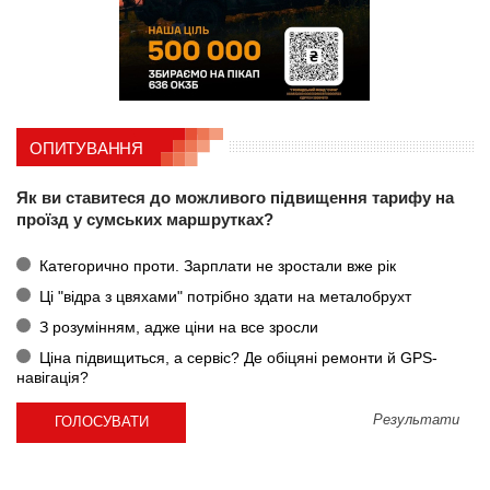
ОПИТУВАННЯ
Як ви ставитеся до можливого підвищення тарифу на
проїзд у сумських маршрутках?
Категорично проти. Зарплати не зростали вже рік
Ці "відра з цвяхами" потрібно здати на металобрухт
З розумінням, адже ціни на все зросли
Ціна підвищиться, а сервіс? Де обіцяні ремонти й GPS-
навігація?
Результати