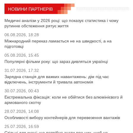
НОВИНИ ПАРТНЕРІВ
Медичні аналізи у 2026 році: що показує статистика і чому
рутинне обстеження рятує життя
06.08.2026, 18:28
Міжнародний переказ ламається не на швидкості, а на
підготовці
05.08.2026, 15:45
Популярні фільми року: що зараз дивляться українці
31.07.2026, 17:32
Зарядна станція для важких навантажень: дім під час
відключень, інструменти й тривала автономія
30.07.2026, 00:43
Екстремальна фіксація: коли не обійтися без алюмінієвого й
армованого скотчу
28.07.2026, 14:08
Особливості вибору контейнерів для перевезення вантажів
25.07.2026, 16:59
Стільці для кухні: що потрібно знати про них, щоб не