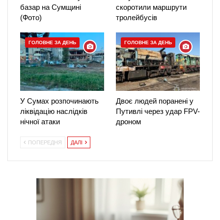
базар на Сумщині
скоротили маршрути
(Фото)
тролейбусів
ГОЛОВНЕ ЗА ДЕНЬ
ГОЛОВНЕ ЗА ДЕНЬ
У Сумах розпочинають
Двоє людей поранені у
ліквідацію наслідків
Путивлі через удар FPV-
нічної атаки
дроном
ПОПЕРЕДНЯ
ДАЛІ