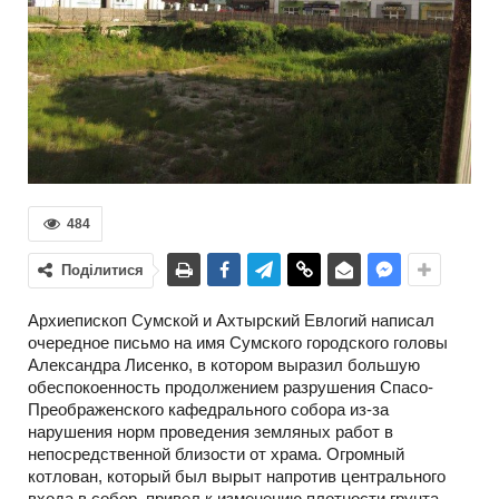
484
Поділитися
Архиепископ Сумской и Ахтырский Евлогий написал
очередное письмо на имя Сумского городского головы
Александра Лисенко, в котором выразил большую
обеспокоенность продолжением разрушения Спасо-
Преображенского кафедрального собора из-за
нарушения норм проведения земляных работ в
непосредственной близости от храма. Огромный
котлован, который был вырыт напротив центрального
входа в собор, привел к изменению плотности грунта,