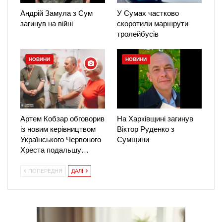
Андрій Замула з Сум
У Сумах частково
загинув на війні
скоротили маршрути
тролейбусів
НОВИНИ
НОВИНИ
Артем Кобзар обговорив
На Харківщині загинув
із новим керівництвом
Віктор Руденко з
Українського Червоного
Сумщини
Хреста подальшу…
ПОПЕРЕДНЯ
ДАЛІ