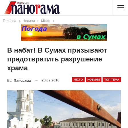
Головна
Новини
Місто
В набат! В Сумах призывают
предотвратить разрушение
храма
МІСТО
НОВИНИ
ТОП ТЕМА
23.09.2016
Від
Панорама