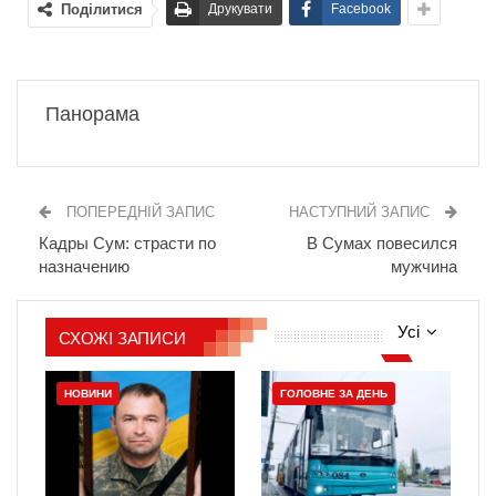
Поділитися
Друкувати
Facebook
Панорама
ПОПЕРЕДНІЙ ЗАПИС
НАСТУПНИЙ ЗАПИС
Кадры Сум: страсти по
В Сумах повесился
назначению
мужчина
Усі
СХОЖІ ЗАПИСИ
НОВИНИ
ГОЛОВНЕ ЗА ДЕНЬ