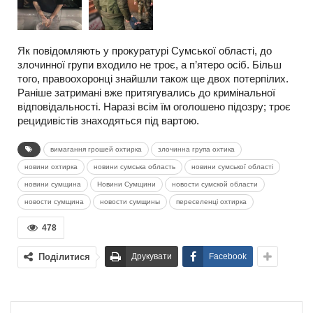
Як повідомляють у прокуратурі Сумської області, до
злочинної групи входило не троє, а п’ятеро осіб. Більш
того, правоохоронці знайшли також ще двох потерпілих.
Раніше затримані вже притягувались до кримінальної
відповідальності. Наразі всім їм оголошено підозру; троє
рецидивістів знаходяться під вартою.
вимагання грошей охтирка
злочинна група охтика
новини охтирка
новини сумська область
новини сумської області
новини сумщина
Новини Сумщини
новости сумской области
новости сумщина
новости сумщины
переселенці охтирка
478
Поділитися
Друкувати
Facebook