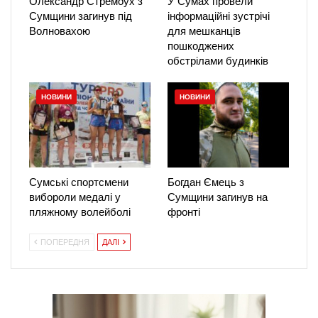
Олександр Стремоух з
У Сумах провели
Сумщини загинув під
інформаційні зустрічі
Волновахою
для мешканців
пошкоджених
обстрілами будинків
НОВИНИ
НОВИНИ
Сумські спортсмени
Богдан Ємець з
вибороли медалі у
Сумщини загинув на
пляжному волейболі
фронті
ПОПЕРЕДНЯ
ДАЛІ