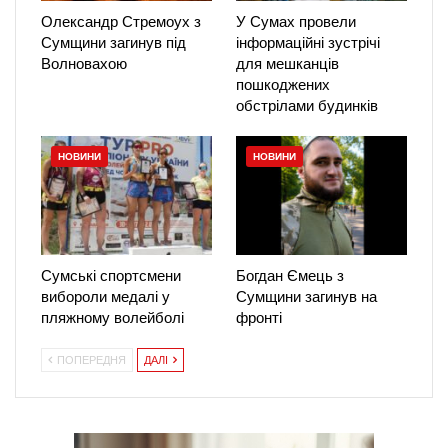
Олександр Стремоух з
У Сумах провели
Сумщини загинув під
інформаційні зустрічі
Волновахою
для мешканців
пошкоджених
обстрілами будинків
НОВИНИ
НОВИНИ
Сумські спортсмени
Богдан Ємець з
вибороли медалі у
Сумщини загинув на
пляжному волейболі
фронті
ПОПЕРЕДНЯ
ДАЛІ