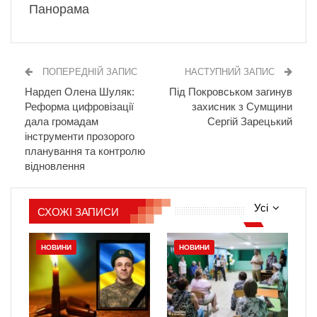
Панорама
ПОПЕРЕДНІЙ ЗАПИС
НАСТУПНИЙ ЗАПИС
Нардеп Олена Шуляк:
Під Покровськом загинув
Реформа цифровізації
захисник з Сумщини
дала громадам
Сергій Зарецький
інструменти прозорого
планування та контролю
відновлення
Усі
СХОЖІ ЗАПИСИ
НОВИНИ
НОВИНИ