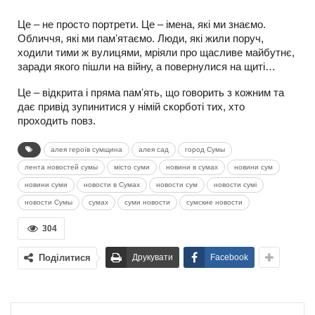
Це – не просто портрети. Це – імена, які ми знаємо.
Обличчя, які ми памʼятаємо. Люди, які жили поруч,
ходили тими ж вулицями, мріяли про щасливе майбутнє,
заради якого пішли на війну, а повернулися на щиті…
Це – відкрита і пряма памʼять, що говорить з кожним та
дає привід зупинитися у німій скорботі тих, хто
проходить повз.
алея героїв сумщина
алея сад
город Сумы
лента новостей сумы
місто суми
новини в сумах
новини сум
новини суми
новости в Сумах
новости сум
новости сумі
новости Сумы
сумах
суми новости
сумские новости
304
Поділитися
Друкувати
Facebook