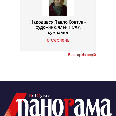
Народився Павло Ковтун -
художник, член НСХУ,
сумчанин
8 Серпень
Весь архів подій