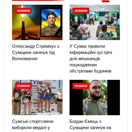
НОВИНИ
НОВИНИ
Олександр Стремоух з
У Сумах провели
Сумщини загинув під
інформаційні зустрічі
Волновахою
для мешканців
пошкоджених
обстрілами будинків
НОВИНИ
НОВИНИ
Сумські спортсмени
Богдан Ємець з
вибороли медалі у
Сумщини загинув на