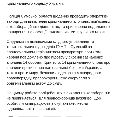
Кримінального кодексу України.
Поліція Сумської області щоденно проводить оперативні
заходи для виявлення кримінальних злочинів, пов’язаних
з колабораційною діяльністю, та припинення подальшого
поширення інформації прихильниками «руського міра».
Слідчими та дізнавачами слідчого управління та
територіальних підрозділів ГУНП в Сумській за
процесуальним керівництвом прокуратури протягом
червня повідомлено про підозру у скоєнні зазначених
злочинів 14 особам. Крім того, 14 кримінальних справ про
злочини проти основ національної безпеки України, а
також проти миру, безпеки людства та міжнародного
правопорядку, правоохоронці вже скерували з
обвинувальним актом до суду.
На цьому робота поліцейських з виявлення колаборантів
не припиняється. Для правоохоронців важливо, щоб
особи, які співпрацюють з окупантами, несли
відповідальність за свої дії.