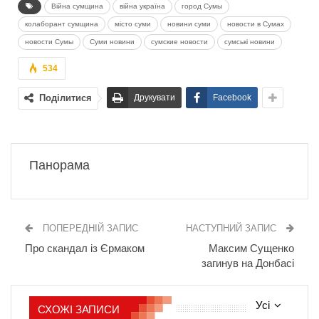
Війна сумщина
війна україна
город Сумы
колаборант сумщина
місто суми
новини суми
новости в Сумах
новости Сумы
Суми новини
сумские новости
сумські новини
534
Поділитися
Друкувати
Facebook
Панорама
ПОПЕРЕДНІЙ ЗАПИС
НАСТУПНИЙ ЗАПИС
Про скандал із Єрмаком
Максим Сущенко
загинув на Донбасі
Усі
СХОЖІ ЗАПИСИ