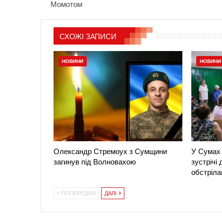
Момотом
СХОЖІ ЗАПИСИ
НОВИНИ
НОВИНИ
Олександр Стремоух з Сумщини
У Сумах 
загинув під Волновахою
зустрічі
обстріла
ПОПЕРЕДНЯ
ДАЛІ