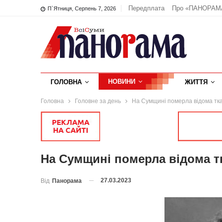
Передплата
Про «ПАНОРАМ
П`ятниця, Серпень 7, 2026
НОВИНИ
ГОЛОВНА
ЖИТТЯ
Головна
Головне за день
На Сумщині померла відома тк
На Сумщині померла відома т
27.03.2023
Від
Панорама