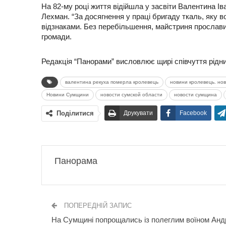
На 82-му році життя відійшла у засвіти Валентина І
Лехман. “За досягнення у праці бригаду ткаль, яку
відзнаками. Без перебільшення, майстриня прослави
громади.
Редакція “Панорами” висловлює щирі співчуття рідни
валентина рекуха померла кролевець
новини кролевець. но
Новини Сумщини
новости сумской области
новости сумщина
Поділитися
Друкувати
Facebook
Панорама
ПОПЕРЕДНІЙ ЗАПИС
На Сумщині попрощались із полеглим воїном Анд