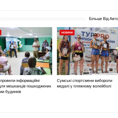
Більше Від Авт
НОВИНИ
провели інформаційні
Сумські спортсмени вибороли
 для мешканців пошкоджених
медалі у пляжному волейболі
ми будинків