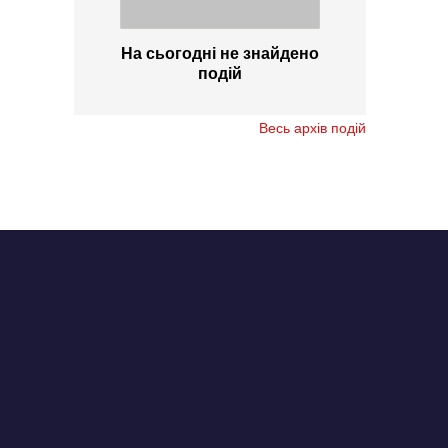
На сьогодні не знайдено
подій
Весь архів подій