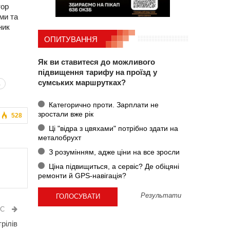
тор
ми та
ник
ОПИТУВАННЯ
Як ви ставитеся до можливого
підвищення тарифу на проїзд у
сумських маршрутках?
а
Категорично проти. Зарплати не
зростали вже рік
528
Ці "відра з цвяхами" потрібно здати на
металобрухт
З розумінням, адже ціни на все зросли
Ціна підвищиться, а сервіс? Де обіцяні
ремонти й GPS-навігація?
Результати
ИС
рілів