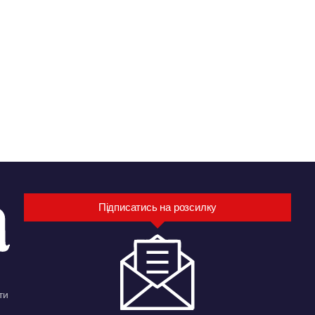
Підписатись на розсилку
ти