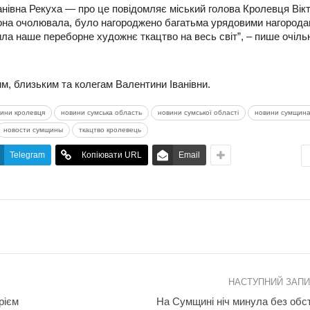
ванівна Рекуха — про це повідомляє міський голова Кролевця Вік
 вона очолювала, було нагороджено багатьма урядовими нагорода
ла наше переборне художнє ткацтво на весь світ”, – пише очіль
м, близьким та колегам Валентини Іванівни.
вини кролевця
новини сумська область
новини сумської області
новини сумщин
новости сумщины
ткацтво кролевець
Telegram
Копіювати URL
Email
НАСТУПНИЙ ЗАП
рієм
На Сумщині ніч минула без обст