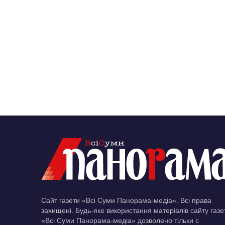
Сайт газети «Всі Суми Панорама-медіа». Всі права
захищені. Будь-яке використання матеріалів сайту газе
«Всі Суми Панорама-медіа» дозволено тільки c