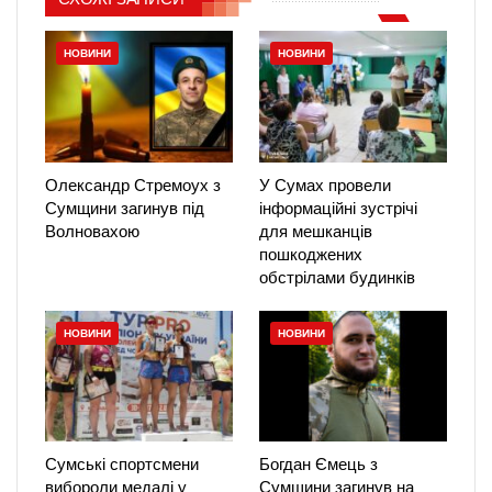
НОВИНИ
НОВИНИ
Олександр Стремоух з
У Сумах провели
Сумщини загинув під
інформаційні зустрічі
Волновахою
для мешканців
пошкоджених
обстрілами будинків
НОВИНИ
НОВИНИ
Сумські спортсмени
Богдан Ємець з
вибороли медалі у
Сумщини загинув на