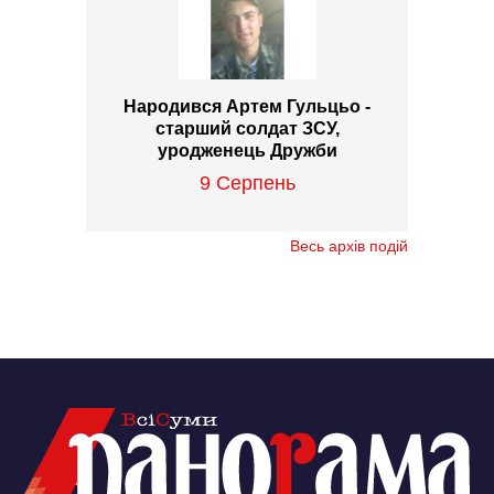
Народився Артем Гульцьо -
старший солдат ЗСУ,
уродженець Дружби
9 Серпень
Весь архів подій