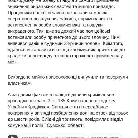
пошкоджену металеву стінку, а з самого приміщення
зникнення рибацьких снастей та іншого приладдя.
Працівники поліції негайно розпочали комплекс
оперативно-розшукових заходів, спрямованих на
встановлення особи зловмисника та пошуки
викраденого. Так, вже за деякий час поліцейські
встановили особу причетного до цього злочину. Ним
виявився раніше судимий 23-річний чоловік. Крім того,
вдалось встановити й те, що зловмисник причетний до
крадіжки велосипеду з іншого гаражного приміщення у
місті.
Викрадене майно правоохоронці вилучили та повернули
власникам.
А за даним фактом в поліції відкрили кримінальне
провадження за ч. 3 ст. 185 Кримінального кодексу
України «Крадіжка». Санкція статті передбачає
покарання у вигляді позбавлення волі на строк від трьох
до шести років. Слідчі дії тривають, повідомляє відділ
комунікації поліції Сумської області.
газета Панорама
криминал сумщина
новости панорама