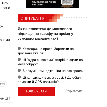
 2025.
совано
ОПИТУВАННЯ
о-
Як ви ставитеся до можливого
підвищення тарифу на проїзд у
сумських маршрутках?
ронами
Категорично проти. Зарплати не
зростали вже рік
Ці "відра з цвяхами" потрібно здати на
металобрухт
З розумінням, адже ціни на все зросли
Ціна підвищиться, а сервіс? Де обіцяні
ремонти й GPS-навігація?
сумі
Результати
164