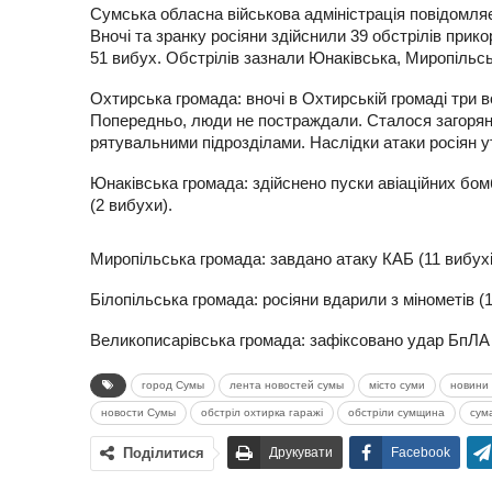
Сумська обласна військова адміністрація повідомляє
Вночі та зранку росіяни здійснили 39 обстрілів прик
51 вибух. Обстрілів зазнали Юнаківська, Миропільсь
Охтирська громада: вночі в Охтирській громаді три 
Попередньо, люди не постраждали. Сталося загорян
рятувальними підрозділами. Наслідки атаки росіян 
Юнаківська громада: здійснено пуски авіаційних бомб
(2 вибухи).
Миропільська громада: завдано атаку КАБ (11 вибухі
Білопільська громада: росіяни вдарили з мінометів (1
Великописарівська громада: зафіксовано удар БпЛА 
город Сумы
лента новостей сумы
місто суми
новини 
новости Сумы
обстріл охтирка гаражі
обстріли сумщина
сум
Поділитися
Друкувати
Facebook