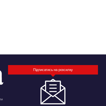
Підписатись на розсилку
ти