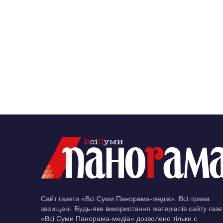
Сайт газети «Всі Суми Панорама-медіа». Всі права
захищені. Будь-яке використання матеріалів сайту газе
«Всі Суми Панорама-медіа» дозволено тільки c