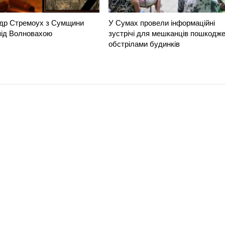
др Стремоух з Сумщини
У Сумах провели інформаційні
під Волновахою
зустрічі для мешканців пошкодж
обстрілами будинків