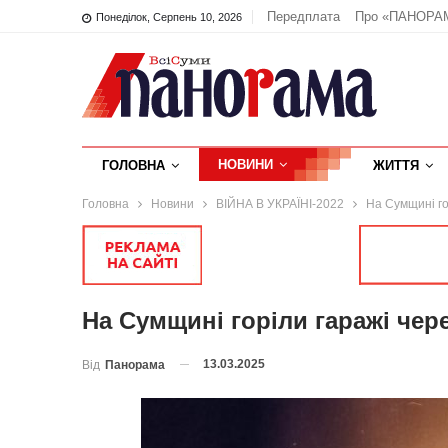
Передплата
Про «ПАНОРА
Понеділок, Серпень 10, 2026
НОВИНИ
ГОЛОВНА
ЖИТТЯ
Головна
Новини
ВІЙНА В УКРАЇНІ-2022
На Сумщині го
На Сумщині горіли гаражі чер
13.03.2025
Від
Панорама