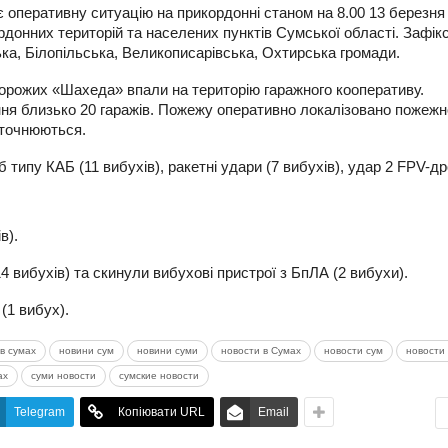
 оперативну ситуацію на прикордонні станом на 8.00 13 березня
ордонних територій та населених пунктів Сумської області. Зафік
ка, Білопільська, Великописарівська, Охтирська громади.
ворожих «Шахеда» впали на територію гаражного кооперативу.
ня близько 20 гаражів. Пожежу оперативно локалізовано пожежн
уточнюються.
 типу КАБ (11 вибухів), ракетні удари (7 вибухів), удар 2 FPV-д
в).
4 вибухів) та скинули вибухові пристрої з БпЛА (2 вибухи).
(1 вибух).
в сумах
новини сум
новини суми
новости в Сумах
новости сум
новости 
ах
суми новости
сумские новости
Telegram
Копіювати URL
Email