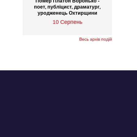
Помер Платон Воронько -
поет, публіцист, драматург,
уродженець Охтирщини
10 Серпень
Весь архів подій