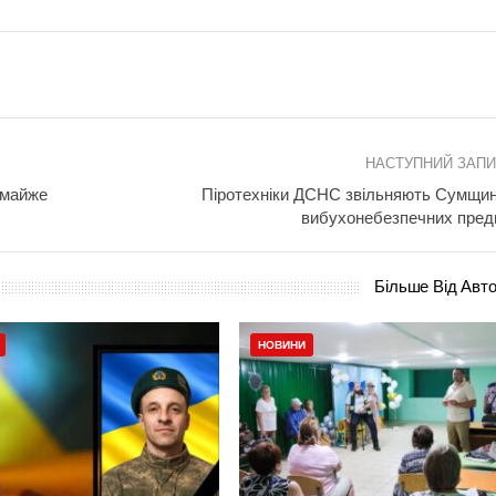
НАСТУПНИЙ ЗАП
 майже
Піротехніки ДСНС звільняють Сумщин
вибухонебезпечних пред
Більше Від Авт
НОВИНИ