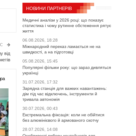
НОВИНИ ПАРТНЕРІВ
Медичні аналізи у 2026 році: що показує
статистика і чому рутинне обстеження рятує
життя
06.08.2026, 18:28
ИС
Міжнародний переказ ламається не на
швидкості, а на підготовці
у від
метів
05.08.2026, 15:45
Популярні фільми року: що зараз дивляться
українці
ора
31.07.2026, 17:32
Зарядна станція для важких навантажень:
дім під час відключень, інструменти й
тривала автономія
30.07.2026, 00:43
Екстремальна фіксація: коли не обійтися
без алюмінієвого й армованого скотчу
28.07.2026, 14:08
Особливості вибору контейнерів для