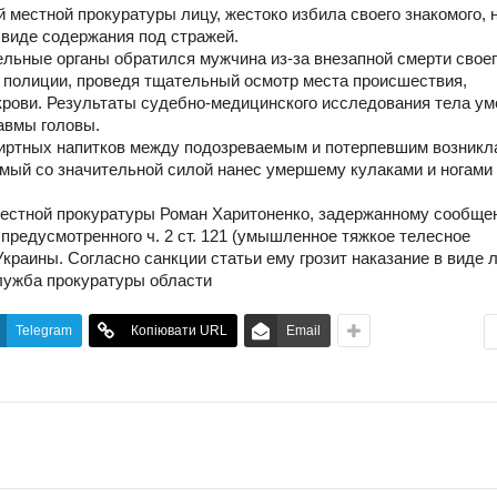
 местной прокуратуры лицу, жестоко избила своего знакомого, 
 виде содержания под стражей.
ельные органы обратился мужчина из-за внезапной смерти своег
а полиции, проведя тщательный осмотр места происшествия,
крови. Результаты судебно-медицинского исследования тела у
равмы головы.
пиртных напитков между подозреваемым и потерпевшим возникла
аемый со значительной силой нанес умершему кулаками и ногами
естной прокуратуры Роман Харитоненко, задержанному сообще
предусмотренного ч. 2 ст. 121 (умышленное тяжкое телесное
краины. Согласно санкции статьи ему грозит наказание в виде
служба прокуратуры области
Telegram
Копіювати URL
Email