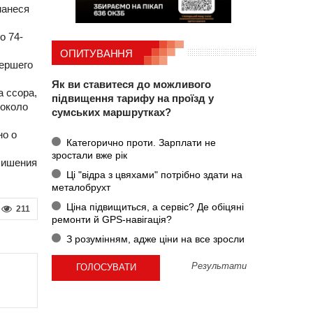
нанеся
о 74-
ОПИТУВАННЯ
мершего
Як ви ставитеся до можливого
 ссора,
підвищення тарифу на проїзд у
 около
сумських маршрутках?
но о
Категорично проти. Зарплати не
зростали вже рік
 лишения
Ці "відра з цвяхами" потрібно здати на
металобрухт
Ціна підвищиться, а сервіс? Де обіцяні
211
ремонти й GPS-навігація?
З розумінням, адже ціни на все зросли
Результати