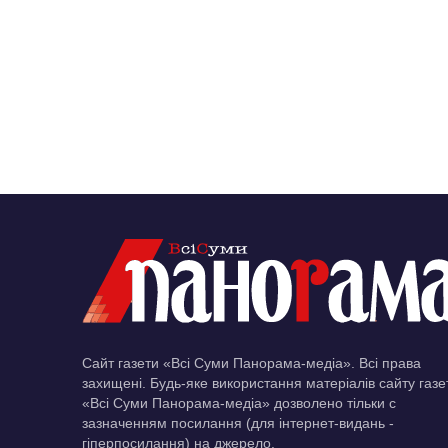
Сайт газети «Всі Суми Панорама-медіа». Всі права
захищені. Будь-яке використання матеріалів сайту газе
«Всі Суми Панорама-медіа» дозволено тільки c
зазначенням посилання (для інтернет-видань -
гіперпосилання) на джерело.