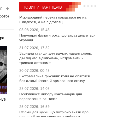
НОВИНИ ПАРТНЕРІВ
ИС
фото)
Міжнародний переказ ламається не на
швидкості, а на підготовці
05.08.2026, 15:45
Популярні фільми року: що зараз дивляться
ора
українці
31.07.2026, 17:32
Зарядна станція для важких навантажень:
дім під час відключень, інструменти й
тривала автономія
30.07.2026, 00:43
Екстремальна фіксація: коли не обійтися
без алюмінієвого й армованого скотчу
28.07.2026, 14:08
Особливості вибору контейнерів для
перевезення вантажів
нув
25.07.2026, 16:59
Стільці для кухні: що потрібно знати про
них, щоб не помилитися з вибором