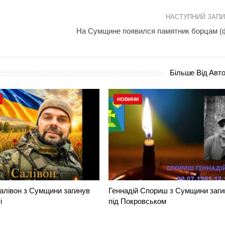
НАСТУПНИЙ ЗАП
На Сумщине появился памятник борцам (
Більше Від Авт
НОВИНИ
алівон з Сумщини загинув
Геннадій Спориш з Сумщини заги
і
під Покровськом