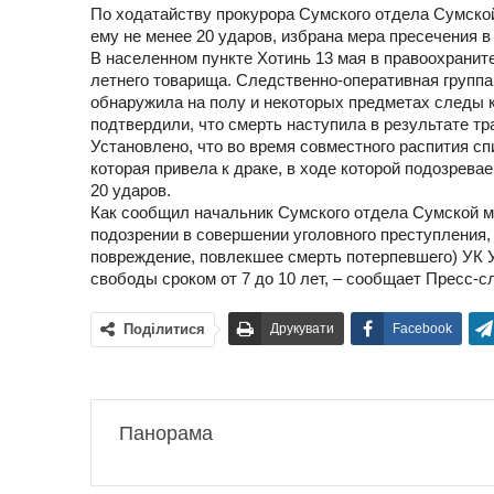
По ходатайству прокурора Сумского отдела Сумской
ему не менее 20 ударов, избрана мера пресечения в
В населенном пункте Хотинь 13 мая в правоохранит
летнего товарища. Следственно-оперативная групп
обнаружила на полу и некоторых предметах следы 
подтвердили, что смерть наступила в результате т
Установлено, что во время совместного распития с
которая привела к драке, в ходе которой подозрев
20 ударов.
Как сообщил начальник Сумского отдела Сумской м
подозрении в совершении уголовного преступления, 
повреждение, повлекшее смерть потерпевшего) УК У
свободы сроком от 7 до 10 лет, – сообщает Пресс-
Поділитися
Друкувати
Facebook
Панорама