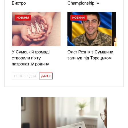
Бистро
Championship І»
НОВИНИ
НОВИНИ
У Сумській громаді
Олег Резнік з Сумщини
створили п’яту
загинув під Торецьком
патронатну родину
ПОПЕРЕДНЯ
ДАЛІ