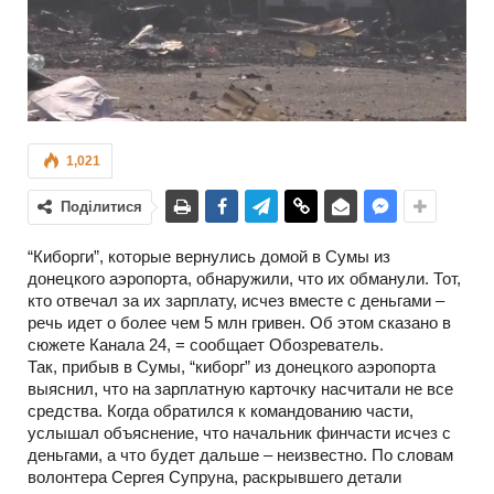
1,021
Поділитися
“Киборги”, которые вернулись домой в Сумы из
донецкого аэропорта, обнаружили, что их обманули. Тот,
кто отвечал за их зарплату, исчез вместе с деньгами –
речь идет о более чем 5 млн гривен. Об этом сказано в
сюжете Канала 24, = сообщает Обозреватель.
Так, прибыв в Сумы, “киборг” из донецкого аэропорта
выяснил, что на зарплатную карточку насчитали не все
средства. Когда обратился к командованию части,
услышал объяснение, что начальник финчасти исчез с
деньгами, а что будет дальше – неизвестно. По словам
волонтера Сергея Супруна, раскрывшего детали