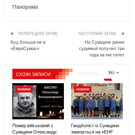
Панорама
ПОПЕРЕДНІЙ ЗАПИС
НАСТУПНИЙ ЗАПИС
Куц больше не в
На Сумщине ранее
«ЕвроСумах»
судимый получил три
года за пистолет
Усі
СХОЖІ ЗАПИСИ
НОВИНИ
НОВИНИ
Помер військовий з
Гандболіст із Сумщини
Сумщини Олександр
змагається на «EHF