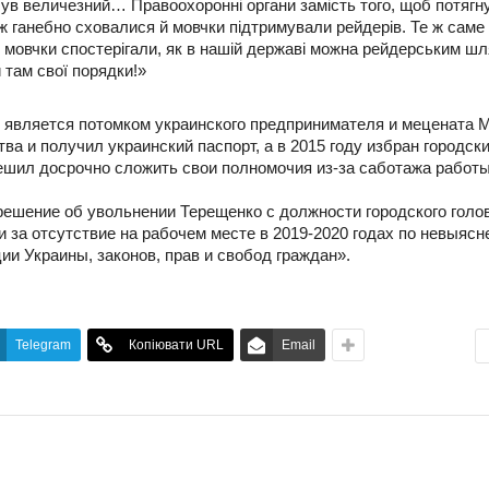
був величезний… Правоохоронні органи замість того, щоб потягн
ож ганебно сховалися й мовчки підтримували рейдерів. Те ж саме
й мовчки спостерігали, як в нашій державі можна рейдерським ш
 там свої порядки!»
 является потомком украинского предпринимателя и мецената 
ва и получил украинский паспорт, а в 2015 году избран городск
решил досрочно сложить свои полномочия из-за саботажа работ
 решение об увольнении Терещенко с должности городского голо
и за отсутствие на рабочем месте в 2019-2020 годах по невыяс
и Украины, законов, прав и свобод граждан».
Telegram
Копіювати URL
Email