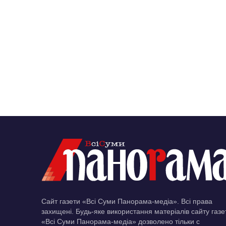
Сайт газети «Всі Суми Панорама-медіа». Всі права
захищені. Будь-яке використання матеріалів сайту газе
«Всі Суми Панорама-медіа» дозволено тільки c