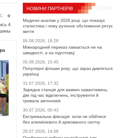
НОВИНИ ПАРТНЕРІВ
ИС
Медичні аналізи у 2026 році: що показує
ись 4
статистика і чому рутинне обстеження рятує
шины
життя
06.08.2026, 18:28
Міжнародний переказ ламається не на
ора
швидкості, а на підготовці
05.08.2026, 15:45
Популярні фільми року: що зараз дивляться
українці
31.07.2026, 17:32
Зарядна станція для важких навантажень:
дім під час відключень, інструменти й
тривала автономія
30.07.2026, 00:43
Екстремальна фіксація: коли не обійтися
без алюмінієвого й армованого скотчу
28.07.2026, 14:08
Особливості вибору контейнерів для