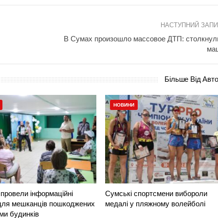
НАСТУПНИЙ ЗАП
В Сумах произошло массовое ДТП: столкнул
ма
Більше Від Авт
НОВИНИ
провели інформаційні
Сумські спортсмени вибороли
 для мешканців пошкоджених
медалі у пляжному волейболі
ми будинків