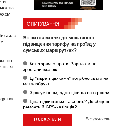
ути
 можна
ляхом
ОПИТУВАННЯ
Михаила
Як ви ставитеся до можливого
им
підвищення тарифу на проїзд у
ы
сумських маршрутках?
вы, но
Категорично проти. Зарплати не
ненным
зростали вже рік
Ці "відра з цвяхами" потрібно здати на
металобрухт
З розумінням, адже ціни на все зросли
180
Ціна підвищиться, а сервіс? Де обіцяні
ремонти й GPS-навігація?
Результати