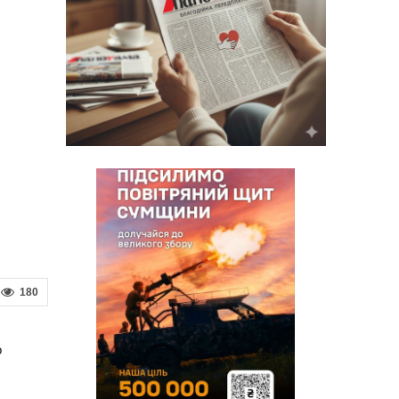
180
о