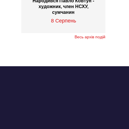
Народився Павло Ковтун -
художник, член НСХУ,
сумчанин
8 Серпень
Весь архів подій