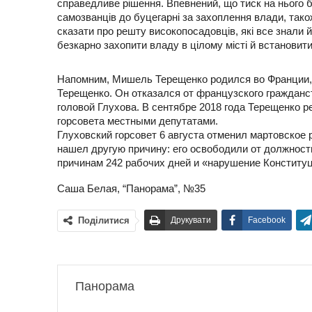
справедливе рішення. Впевнений, що тиск на нього 
самозванців до буцегарні за захоплення влади, так
сказати про решту високопосадовців, які все знали 
безкарно захопити владу в цілому місті й встановити
Напомним, Мишель Терещенко родился во Франции,
Терещенко. Он отказался от французского гражданст
головой Глухова. В сентябре 2018 года Терещенко 
горсовета местными депутатами.
Глуховский горсовет 6 августа отменил мартовское
нашел другую причину: его освободили от должност
причинам 242 рабочих дней и «нарушение Конституци
Саша Белая, “Панорама”, №35
Поділитися
Друкувати
Facebook
Панорама