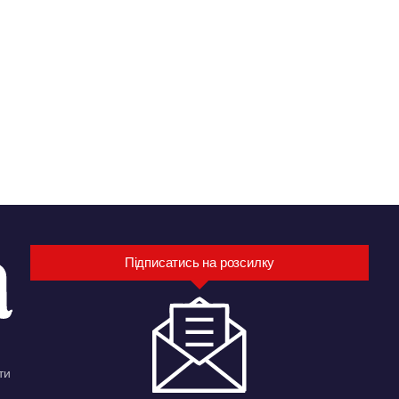
Підписатись на розсилку
ти