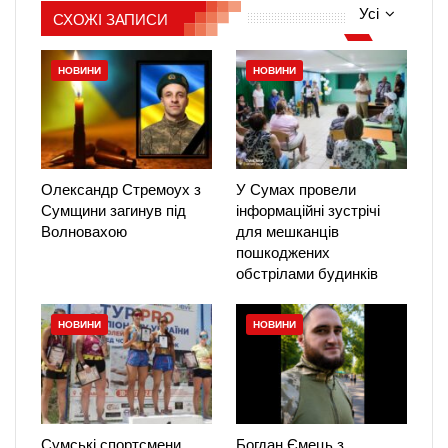
Усі
СХОЖІ ЗАПИСИ
НОВИНИ
НОВИНИ
Олександр Стремоух з
У Сумах провели
Сумщини загинув під
інформаційні зустрічі
Волновахою
для мешканців
пошкоджених
обстрілами будинків
НОВИНИ
НОВИНИ
Сумські спортсмени
Богдан Ємець з