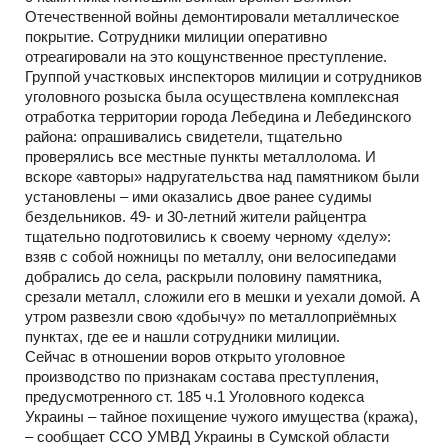
Отечественной войны демонтировали металлическое
покрытие. Сотрудники милиции оперативно
отреагировали на это кощунственное преступление.
Группой участковых инспекторов милиции и сотрудников
уголовного розыска была осуществлена комплексная
отработка территории города Лебедина и Лебединского
района: опрашивались свидетели, тщательно
проверялись все местные пункты металлолома. И
вскоре «авторы» надругательства над памятником были
установлены – ими оказались двое ранее судимы
бездельников. 49- и 30-летний жители райцентра
тщательно подготовились к своему черному «делу»:
взяв с собой ножницы по металлу, они велосипедами
добрались до села, раскрыли половину памятника,
срезали металл, сложили его в мешки и уехали домой. А
утром развезли свою «добычу» по металлоприёмных
пунктах, где ее и нашли сотрудники милиции.
Сейчас в отношении воров открыто уголовное
производство по признакам состава преступления,
предусмотренного ст. 185 ч.1 Уголовного кодекса
Украины – тайное похищение чужого имущества (кража),
– сообщает ССО УМВД Украины в Сумской области