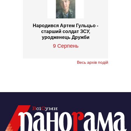
Народився Артем Гульцьо -
старший солдат ЗСУ,
уродженець Дружби
9 Серпень
Весь архів подій