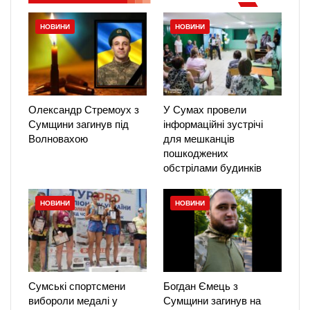
НОВИНИ
НОВИНИ
Олександр Стремоух з
У Сумах провели
Сумщини загинув під
інформаційні зустрічі
Волновахою
для мешканців
пошкоджених
обстрілами будинків
НОВИНИ
НОВИНИ
Сумські спортсмени
Богдан Ємець з
вибороли медалі у
Сумщини загинув на