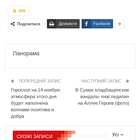
898
Поділитися
Друкувати
Facebook
Панорама
ПОПЕРЕДНІЙ ЗАПИС
НАСТУПНИЙ ЗАПИС
Гороскоп на 14 ноября:
В Сумах кладбищенские
атмосфера этого дня
вандалы «наследили»
будет наполнена
на Аллее Героев (фото)
волнами позитива и
добра
Усі
СХОЖІ ЗАПИСИ