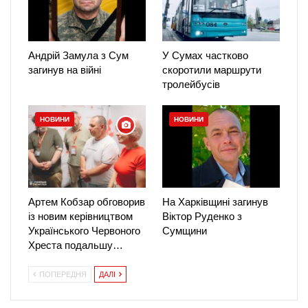
Андрій Замула з Сум
У Сумах частково
загинув на війні
скоротили маршрути
тролейбусів
НОВИНИ
НОВИНИ
Артем Кобзар обговорив
На Харківщині загинув
із новим керівництвом
Віктор Руденко з
Українського Червоного
Сумщини
Хреста подальшу…
ПОПЕРЕДНЯ
ДАЛІ