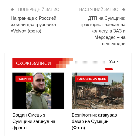
ПОПЕРЕДНІЙ ЗАПИС
НАСТУПНИЙ ЗАПИС
На границе с Россией
ДТП на Сумщине:
изъяли два грузовика
тракторист наехал на
«Volvo» (фото)
коллегу, а ЗАЗ и
Мерседес – на
пешеходов
Усі
СХОЖІ ЗАПИСИ
НОВИНИ
ГОЛОВНЕ ЗА ДЕНЬ
Богдан Ємець з
Безпілотник атакував
Сумщини загинув на
базар на Сумщині
фронті
(Фото)