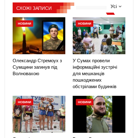
Усі
СХОЖІ ЗАПИСИ
НОВИНИ
НОВИНИ
Олександр Стремоух з
У Сумах провели
Сумщини загинув під
інформаційні зустрічі
Волновахою
для мешканців
пошкоджених
обстрілами будинків
НОВИНИ
НОВИНИ