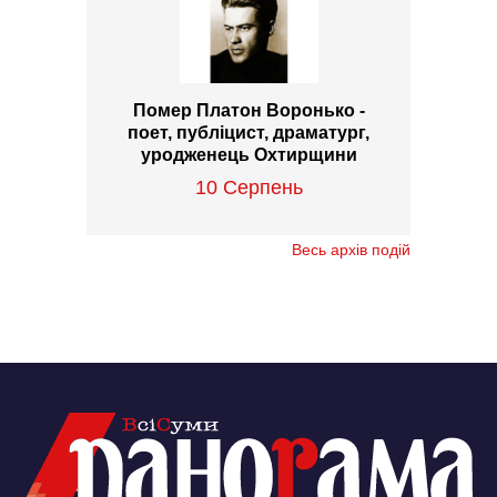
Помер Платон Воронько -
поет, публіцист, драматург,
уродженець Охтирщини
10 Серпень
Весь архів подій