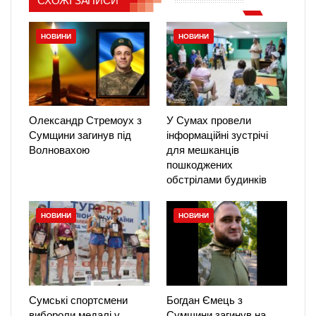
СХОЖІ ЗАПИСИ
НОВИНИ
НОВИНИ
Олександр Стремоух з
У Сумах провели
Сумщини загинув під
інформаційні зустрічі
Волновахою
для мешканців
пошкоджених
обстрілами будинків
НОВИНИ
НОВИНИ
Сумські спортсмени
Богдан Ємець з
вибороли медалі у
Сумщини загинув на