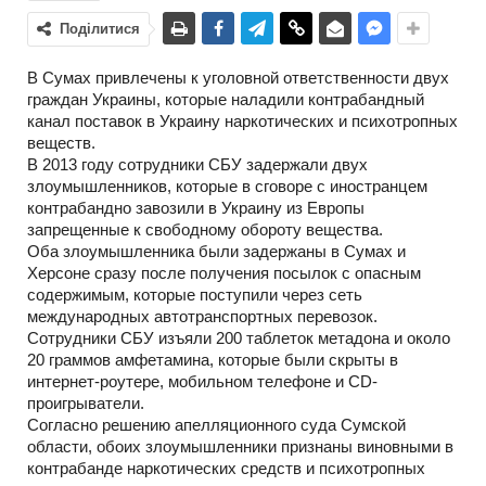
Поділитися
В Сумах привлечены к уголовной ответственности двух
граждан Украины, которые наладили контрабандный
канал поставок в Украину наркотических и психотропных
веществ.
В 2013 году сотрудники СБУ задержали двух
злоумышленников, которые в сговоре с иностранцем
контрабандно завозили в Украину из Европы
запрещенные к свободному обороту вещества.
Оба злоумышленника были задержаны в Сумах и
Херсоне сразу после получения посылок с опасным
содержимым, которые поступили через сеть
международных автотранспортных перевозок.
Сотрудники СБУ изъяли 200 таблеток метадона и около
20 граммов амфетамина, которые были скрыты в
интернет-роутере, мобильном телефоне и CD-
проигрыватели.
Согласно решению апелляционного суда Сумской
области, обоих злоумышленники признаны виновными в
контрабанде наркотических средств и психотропных