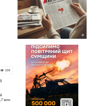
210
 В
ой
,7 млн