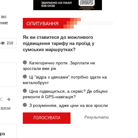
 во
ение
ОПИТУВАННЯ
Як ви ставитеся до можливого
підвищення тарифу на проїзд у
210
сумських маршрутках?
Категорично проти. Зарплати не
зростали вже рік
Ці "відра з цвяхами" потрібно здати на
металобрухт
Ціна підвищиться, а сервіс? Де обіцяні
ремонти й GPS-навігація?
ИС
З розумінням, адже ціни на все зросли
связи
Результати
ора