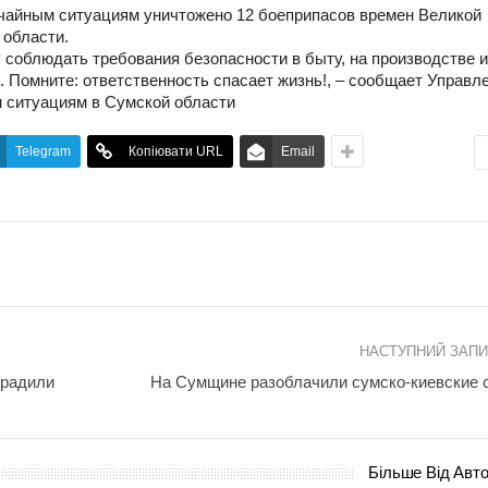
чайным ситуациям уничтожено 12 боеприпасов времен Великой
 области.
 соблюдать требования безопасности в быту, на производстве и
 Помните: ответственность спасает жизнь!, – сообщает Управл
 ситуациям в Сумской области
Telegram
Копіювати URL
Email
НАСТУПНИЙ ЗАП
градили
На Сумщине разоблачили сумско-киевские 
Більше Від Авт