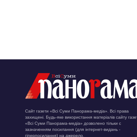
Сайт газети «Всі Суми Панорама-медіа». Всі права
захищені. Будь-яке використання матеріалів сайту газе
«Всі Суми Панорама-медіа» дозволено тільки c
зазначенням посилання (для інтернет-видань -
гіперпосилання) на джерело.