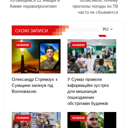
готовящемся 22 января в
объяснили, почему
Киеве «кровопролитии»
прогнозы погоды по ТВ
часто не сбываются
Усі
СХОЖІ ЗАПИСИ
НОВИНИ
НОВИНИ
Олександр Стремоух з
У Сумах провели
Сумщини загинув під
інформаційні зустрічі
Волновахою
для мешканців
пошкоджених
обстрілами будинків
НОВИНИ
НОВИНИ