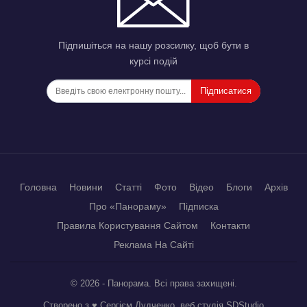
Підпишіться на нашу розсилку, щоб бути в
курсі подій
Підписатися
Головна
Новини
Статті
Фото
Відео
Блоги
Архів
Про «Панораму»
Підписка
Правила Користування Сайтом
Контакти
Реклама На Сайті
© 2026 - Панорама. Всі права захищені.
Створено з ♥ Сергієм Дудченко, веб студія
SDStudio