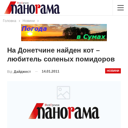
Головна
Новини
На Донетчине найден кот –
любитель соленых помидоров
НОВИНИ
14.01.2011
Від
Дайджест