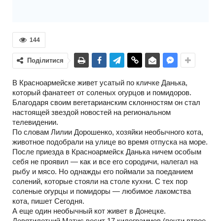
144
Поділитися
В Красноармейске живет усатый по кличке Данька,
который фанатеет от соленых огурцов и помидоров.
Благодаря своим вегетарианским склонностям он стал
настоящей звездой новостей на региональном
телевидении.
По словам Лилии Дорошенко, хозяйки необычного кота,
животное подобрали на улице во время отпуска на море.
После приезда в Красноармейск Данька ничем особым
себя не проявил — как и все его сородичи, налегал на
рыбу и мясо. Но однажды его поймали за поеданием
солений, которые стояли на столе кухни. С тех пор
соленые огурцы и помидоры — любимое лакомства
кота, пишет Сегодня.
А еще один необычный кот живет в Донецке.
Девятилетний Матис весит 17 килограммов (почти втрое