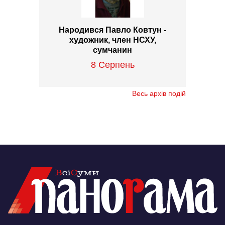
Народився Павло Ковтун -
художник, член НСХУ,
сумчанин
8 Серпень
Весь архів подій