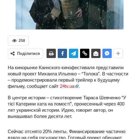
258
Поділитися
На кинорынке Каннского кинофестиваля представили
новый проект Михаила Ильенко – “Толока”. В частности
– продемонстрировали первый трейлер к будущему
фильму, сообщает сайт
24tv.ua
.
В центре истории – стихотворение Тараса Шевченко “У
тієї Катерини хата на помості”, пронесенный через 400
лет украинской истории. Идею, говорит автор, он
вынашивал более десяти лет.
Сейчас отснято 20% ленты. Финансирование частично
взяло на себя государство. Готовый проект обещают