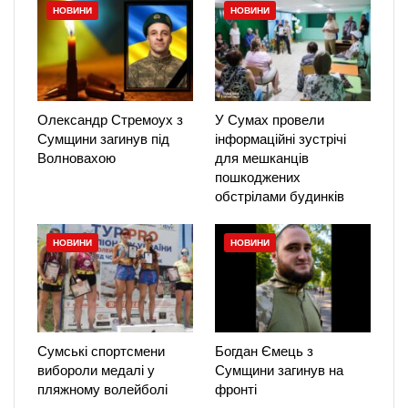
НОВИНИ
НОВИНИ
Олександр Стремоух з
У Сумах провели
Сумщини загинув під
інформаційні зустрічі
Волновахою
для мешканців
пошкоджених
обстрілами будинків
НОВИНИ
НОВИНИ
Сумські спортсмени
Богдан Ємець з
вибороли медалі у
Сумщини загинув на
пляжному волейболі
фронті