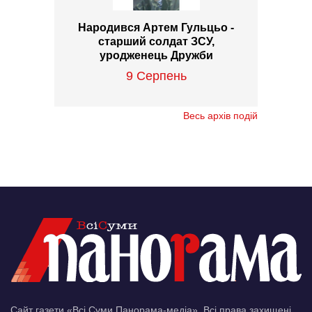
Народився Артем Гульцьо -
старший солдат ЗСУ,
уродженець Дружби
9 Серпень
Весь архів подій
Сайт газети «Всі Суми Панорама-медіа». Всі права захищені.