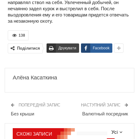
направлял ствол на себя. Увлеченный добычей, он
нечаянно задел курок и выстрелил в себя. После
выздоровления ему и его товарищам придется отвечать
за незаконную охоту.
138
Поділитися
Друкувати
Facebook
Алёна Касаткина
ПОПЕРЕДНІЙ ЗАПИС
НАСТУПНИЙ ЗАПИС
Без крыши
Валютный посредник
Усі
СХОЖІ ЗАПИСИ