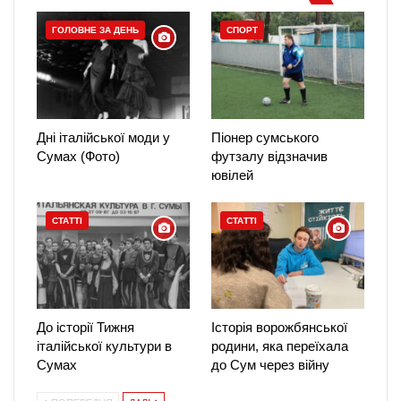
ГОЛОВНЕ ЗА ДЕНЬ
СПОРТ
Дні італійської моди у
Піонер сумського
Сумах (Фото)
футзалу відзначив
ювілей
СТАТТІ
СТАТТІ
До історії Тижня
Історія ворожбянської
італійської культури в
родини, яка переїхала
Сумах
до Сум через війну