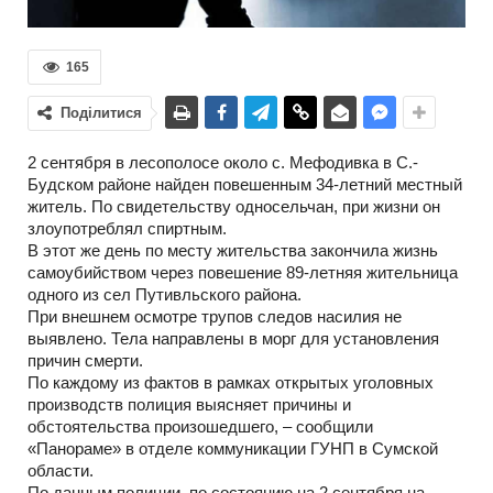
165
Поділитися
2 сентября в лесополосе около с. Мефодивка в С.-
Будском районе найден повешенным 34-летний местный
житель. По свидетельству односельчан, при жизни он
злоупотреблял спиртным.
В этот же день по месту жительства закончила жизнь
самоубийством через повешение 89-летняя жительница
одного из сел Путивльского района.
При внешнем осмотре трупов следов насилия не
выявлено. Тела направлены в морг для установления
причин смерти.
По каждому из фактов в рамках открытых уголовных
производств полиция выясняет причины и
обстоятельства произошедшего, – сообщили
«Панораме» в отделе коммуникации ГУНП в Сумской
области.
По данным полиции, по состоянию на 2 сентября на