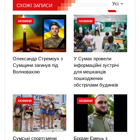
Усі
СХОЖІ ЗАПИСИ
НОВИНИ
НОВИНИ
Олександр Стремоух з
У Сумах провели
Сумщини загинув під
інформаційні зустрічі
Волновахою
для мешканців
пошкоджених
обстрілами будинків
НОВИНИ
НОВИНИ
Сумські спортсмени
Богдан Ємець з