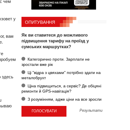
с чем
ызовет у
ОПИТУВАННЯ
Як ви ставитеся до можливого
ог, вам
підвищення тарифу на проїзд у
е.
сумських маршрутках?
те
Категорично проти. Зарплати не
опробуем
зростали вже рік
Ці "відра з цвяхами" потрібно здати на
о здесь
металобрухт
Ціна підвищиться, а сервіс? Де обіцяні
ремонти й GPS-навігація?
З розумінням, адже ціни на все зросли
ш
азываю
Результати
,