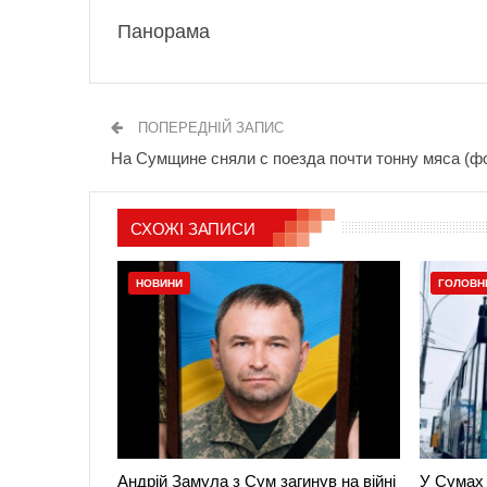
Панорама
ПОПЕРЕДНІЙ ЗАПИС
На Сумщине сняли с поезда почти тонну мяса (ф
СХОЖІ ЗАПИСИ
НОВИНИ
ГОЛОВН
Андрій Замула з Сум загинув на війні
У Сумах 