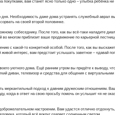
а покупками, вам станет ясно только одно – улыбка ребёнка ни 
о дня. Необходимость даже дома устранять служебный аврал в
сорвать на своей второй половинке.
жному собеседнику. После того, как вы всё-таки наладите диал
й во многом приблизит ваше продвижение по карьерной лестниц
нию с какой-то конкретной особой. После того, как вы выскаже
ей живой интерес, вам предстоит услышать заветное – «давай п
воего уютного дома. Ещё ранним утром вы придёте к выводу, чт
гкий диван, телевизор и средства для общения с виртуальными
ать меркантильный подход к давним дружеским отношениям. Ва
у, когда в ответ на свою просьбу помочь он услышит «я не ок
доброжелательном настроении. Вам удастся отлично отдохнуть
еловека, который всё вокруг озаряет солнечным светом.