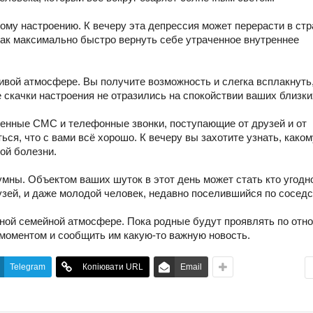
ому настроению. К вечеру эта депрессия может перерасти в ст
как максимально быстро вернуть себе утраченное внутреннее
ивой атмосфере. Вы получите возможность и слегка всплакнуть,
е скачки настроения не отразились на спокойствии ваших близки
ленные СМС и телефонные звонки, поступающие от друзей и от
ься, что с вами всё хорошо. К вечеру вы захотите узнать, каком
ой болезни.
мны. Объектом ваших шуток в этот день может стать кто угодно
узей, и даже молодой человек, недавно поселившийся по соседс
ной семейной атмосфере. Пока родные будут проявлять по от
 моментом и сообщить им какую-то важную новость.
Telegram
Копіювати URL
Email