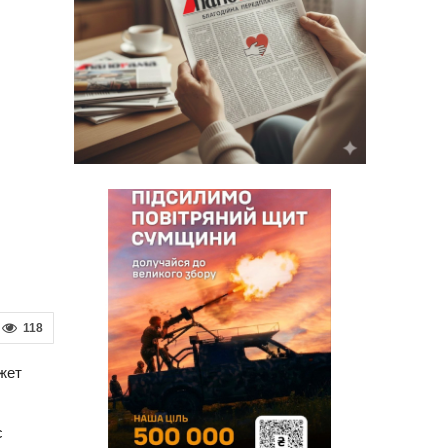
118
жет
с