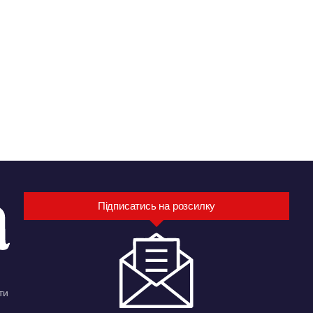
Підписатись на розсилку
ти