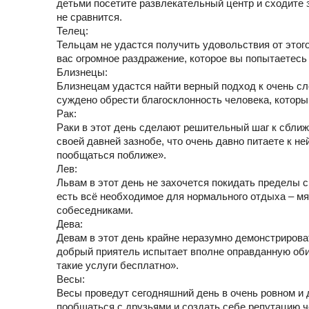
детьми посетите развлекательный центр и сходите з
не сравнится.
Телец:
Тельцам не удастся получить удовольствия от этог
вас огромное раздражение, которое вы попытаетесь 
Близнецы:
Близнецам удастся найти верный подход к очень сло
суждено обрести благосклонность человека, которы
Рак:
Раки в этот день сделают решительный шаг к сближе
своей давней зазнобе, что очень давно питаете к н
пообщаться поближе».
Лев:
Львам в этот день не захочется покидать пределы с
есть всё необходимое для нормального отдыха – мя
собеседниками.
Дева:
Девам в этот день крайне неразумно демонстриров
добрый приятель испытает вполне оправданную обид
такие услуги бесплатно».
Весы:
Весы проведут сегодняшний день в очень ровном и 
пообщаться с друзьями и создать себе репутацию ч