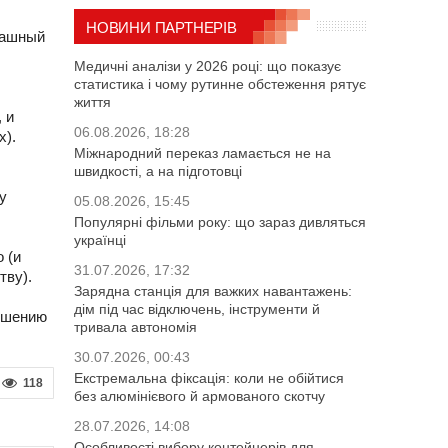
НОВИНИ ПАРТНЕРІВ
рашный
Медичні аналізи у 2026 році: що показує
статистика і чому рутинне обстеження рятує
життя
 и
06.08.2026, 18:28
х).
Міжнародний переказ ламається не на
швидкості, а на підготовці
у
05.08.2026, 15:45
Популярні фільми року: що зараз дивляться
українці
 (и
31.07.2026, 17:32
тву).
Зарядна станція для важких навантажень:
дім під час відключень, інструменти й
ношению
тривала автономія
30.07.2026, 00:43
Екстремальна фіксація: коли не обійтися
118
без алюмінієвого й армованого скотчу
28.07.2026, 14:08
Особливості вибору контейнерів для