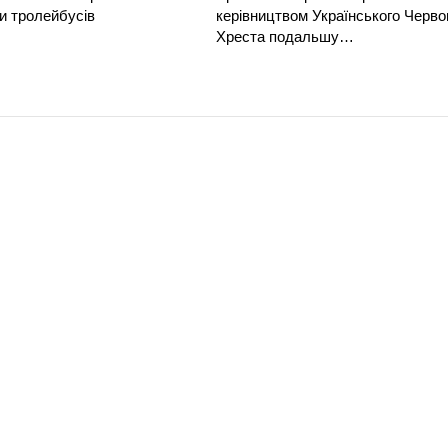
и тролейбусів
керівництвом Українського Черво
Хреста подальшу…