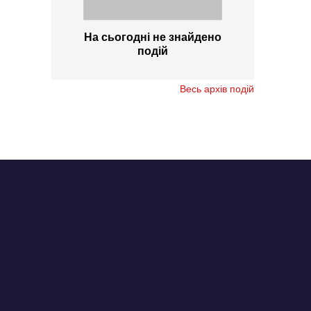
На сьогодні не знайдено
подій
Весь архів подій