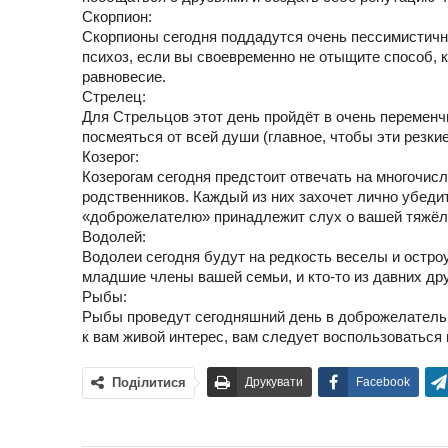
Скорпион:
Скорпионы сегодня поддадутся очень пессимистичн
психоз, если вы своевременно не отыщите способ, 
равновесие.
Стрелец:
Для Стрельцов этот день пройдёт в очень переменч
посмеяться от всей души (главное, чтобы эти резки
Козерог:
Козерогам сегодня предстоит отвечать на многочис
родственников. Каждый из них захочет лично убедит
«доброжелателю» принадлежит слух о вашей тяжёл
Водолей:
Водолеи сегодня будут на редкость веселы и остроу
младшие члены вашей семьи, и кто-то из давних др
Рыбы:
Рыбы проведут сегодняшний день в доброжелатель
к вам живой интерес, вам следует воспользоваться
Поділитися
Друкувати
Facebook