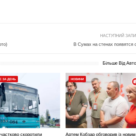
НАСТУПНИЙ ЗАП
ото)
В Сумах на стенах появятся 
Більше Від Авт
Е ЗА ДЕНЬ
НОВИНИ
частково скоротили
Артем Кобзар обговорив із новим