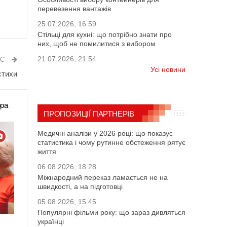
перевезення вантажів
25.07.2026, 16:59
Стільці для кухні: що потрібно знати про
них, щоб не помилитися з вибором
21.07.2026, 21:54
ИС
Усі новини
стихи
ора
ПРОПОЗИЦІЇ ПАРТНЕРІВ
Медичні аналізи у 2026 році: що показує
статистика і чому рутинне обстеження рятує
життя
06.08.2026, 18:28
Міжнародний переказ ламається не на
швидкості, а на підготовці
05.08.2026, 15:45
Популярні фільми року: що зараз дивляться
українці