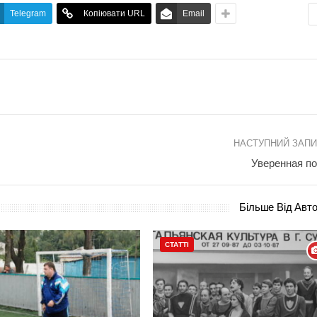
Telegram
Копіювати URL
Email
НАСТУПНИЙ ЗАП
Уверенная п
Більше Від Авт
СТАТТІ