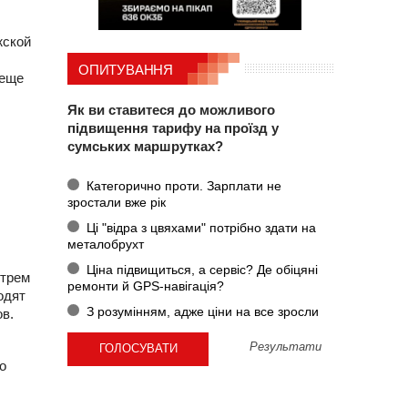
жской
ОПИТУВАННЯ
 еще
Як ви ставитеся до можливого
підвищення тарифу на проїзд у
сумських маршрутках?
Категорично проти. Зарплати не
зростали вже рік
Ці "відра з цвяхами" потрібно здати на
металобрухт
Ціна підвищиться, а сервіс? Де обіцяні
 трем
ремонти й GPS-навігація?
одят
З розумінням, адже ціни на все зросли
в.
Результати
о