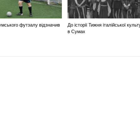
умського футзалу відзначив
До історії Тижня італійської культ
в Сумах