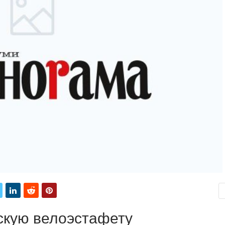
скую велоэстафету