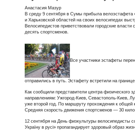
Анастасия Мазур
В среду 9 сентября в Сумы прибыла велоэстафета «
и Харьковской областей на своих велосипедах выст
Велосипедистов приветствовали городские власти 
десять спортсменов.
Все участники эстафеты перен
отправились в путь. Эстафету встретили на границ
Как сообщили представители центра физического з
направлениям: Ужгород-Киев, Севастополь-Киев, Лу
уже второй год. По маршруту прохождения к общей 
Средняя скорость движения спортсменов — 30 киломе
12 сентября на День физкультуры велосипедисты с
Україну в русі» пропагандирует здоровый образ жиз