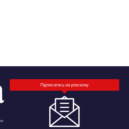
Підписатись на розсилку
ти