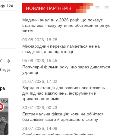
124
НОВИНИ ПАРТНЕРІВ
Медичні аналізи у 2026 році: що показує
статистика і чому рутинне обстеження рятує
життя
06.08.2026, 18:28
Міжнародний переказ ламається не на
швидкості, а на підготовці
05.08.2026, 15:45
ИС
Популярні фільми року: що зараз дивляться
обеда
українці
31.07.2026, 17:32
Зарядна станція для важких навантажень:
ора
дім під час відключень, інструменти й
тривала автономія
30.07.2026, 00:43
Екстремальна фіксація: коли не обійтися
без алюмінієвого й армованого скотчу
28.07.2026, 14:08
Особливості вибору контейнерів для