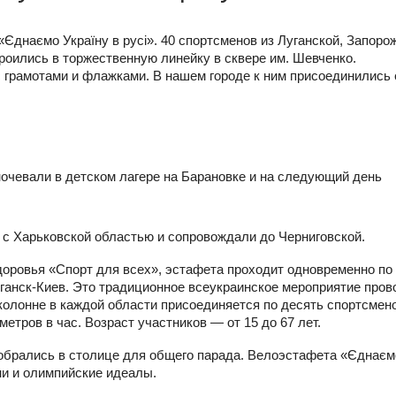
Єднаємо Україну в русі». 40 спортсменов из Луганской, Запоро
роились в торжественную линейку в сквере им. Шевченко.
с грамотами и флажками. В нашем городе к ним присоединились
очевали в детском лагере на Барановке и на следующий день
е с Харьковской областью и сопровождали до Черниговской.
доровья «Спорт для всех», эстафета проходит одновременно по
ганск-Киев. Это традиционное всеукраинское мероприятие пров
колонне в каждой области присоединяется по десять спортсмено
тров в час. Возраст участников — от 15 до 67 лет.
обрались в столице для общего парада. Велоэстафета «Єднаєм
ни и олимпийские идеалы.