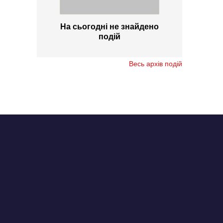
На сьогодні не знайдено
подій
Весь архів подій