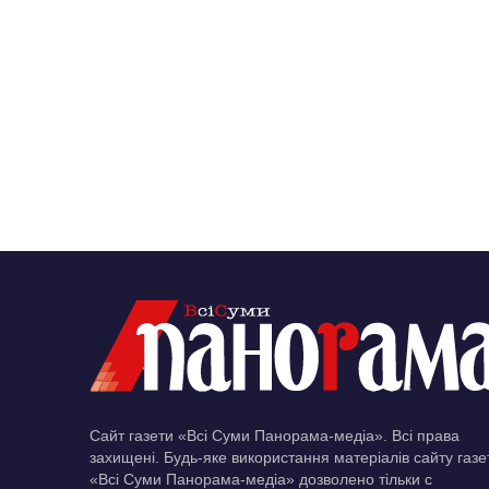
Сайт газети «Всі Суми Панорама-медіа». Всі права
захищені. Будь-яке використання матеріалів сайту газе
«Всі Суми Панорама-медіа» дозволено тільки c