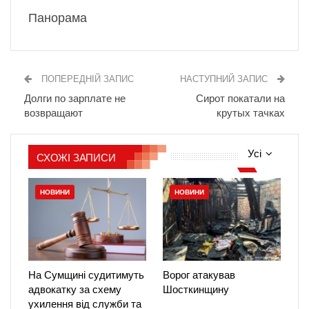
Панорама
ПОПЕРЕДНІЙ ЗАПИС
НАСТУПНИЙ ЗАПИС
Долги по зарплате не
Сирот покатали на
возвращают
крутых тачках
Усі
СХОЖІ ЗАПИСИ
НОВИНИ
НОВИНИ
На Сумщині судитимуть
Ворог атакував
адвокатку за схему
Шосткинщину
ухилення від служби та