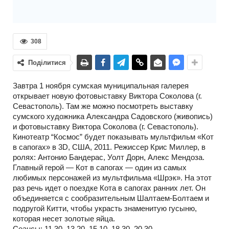
308
Поділитися
Завтра 1 ноября сумская муниципальная галерея
открывает новую фотовыставку Виктора Соколова (г.
Севастополь). Там же можно посмотреть выставку
сумского художника Александра Садовского (живопись)
и фотовыставку Виктора Соколова (г. Севастополь).
Кинотеатр “Космос” будет показывать мультфильм «Кот
в сапогах» в 3D, США, 2011. Режиссер Крис Миллер, в
ролях: Антонио Бандерас, Уолт Дорн, Алекс Мендоза.
Главный герой — Кот в сапогах — один из самых
любимых персонажей из мультфильма «Шрэк». На этот
раз речь идет о поездке Кота в сапогах ранних лет. Он
объединяется с сообразительным Шалтаем-Болтаем и
подругой Китти, чтобы украсть знаменитую гусыню,
которая несет золотые яйца.
Сеансы: 11.30, 13.20, 15.10, 18.30, 20.30.