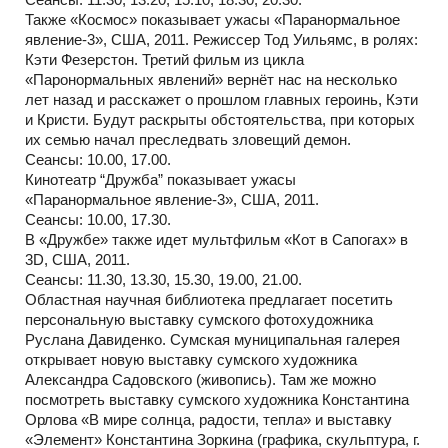
Также «Космос» показывает ужасы «Паранормальное
явление-3», США, 2011. Режиссер Тод Уильямс, в ролях:
Кэти Фезерстон. Третий фильм из цикла
«Паронормальных явлений» вернёт нас на несколько
лет назад и расскажет о прошлом главных героинь, Кэти
и Кристи. Будут раскрыты обстоятельства, при которых
их семью начал преследвать зловещий демон.
Сеансы: 10.00, 17.00.
Кинотеатр “Дружба” показывает ужасы
«Паранормальное явление-3», США, 2011.
Сеансы: 10.00, 17.30.
В «Дружбе» также идет мультфильм «Кот в Сапогах» в
3D, США, 2011.
Сеансы: 11.30, 13.30, 15.30, 19.00, 21.00.
Областная научная библиотека предлагает посетить
персональную выставку сумского фотохудожника
Руслана Давиденко. Сумская муниципальная галерея
открывает новую выставку сумского художника
Александра Садовского (живопись). Там же можно
посмотреть выставку сумского художника Константина
Орлова «В мире солнца, радости, тепла» и выставку
«Элемент» Константина Зоркина (графика, скульптура, г.