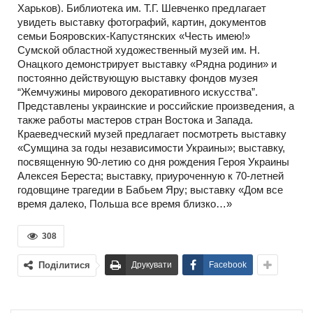
Харьков). Библиотека им. Т.Г. Шевченко предлагает
увидеть выставку фотографий, картин, документов
семьи Бояровских-Капустянских «Честь имею!»
Сумской областной художественный музей им. Н.
Онацкого демонстрирует выставку «Рядна родини» и
постоянно действующую выставку фондов музея
“Жемчужины мирового декоративного искусства”.
Представлены украинские и российские произведения, а
также работы мастеров стран Востока и Запада.
Краеведческий музей предлагает посмотреть выставку
«Сумщина за годы независимости Украины»; выставку,
посвященную 90-летию со дня рождения Героя Украины
Алексея Береста; выставку, приуроченную к 70-летней
годовщине трагедии в Бабьем Яру; выставку «Дом все
время далеко, Польша все время близко…»
308
Поділитися
Друкувати
Facebook