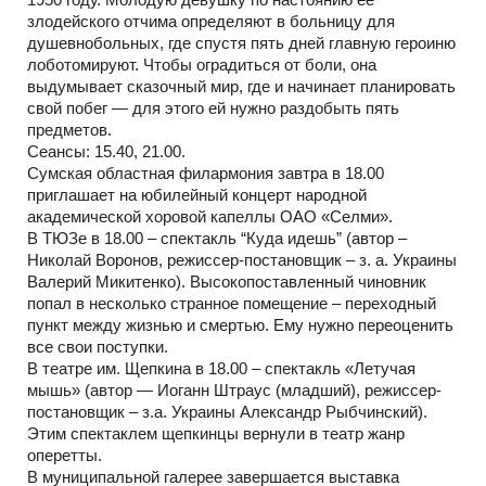
злодейского отчима определяют в больницу для
душевнобольных, где спустя пять дней главную героиню
лоботомируют. Чтобы оградиться от боли, она
выдумывает сказочный мир, где и начинает планировать
свой побег — для этого ей нужно раздобыть пять
предметов.
Сеансы: 15.40, 21.00.
Сумская областная филармония завтра в 18.00
приглашает на юбилейный концерт народной
академической хоровой капеллы ОАО «Селми».
В ТЮЗе в 18.00 – спектакль “Куда идешь” (автор –
Николай Воронов, режиссер-постановщик – з. а. Украины
Валерий Микитенко). Высокопоставленный чиновник
попал в несколько странное помещение – переходный
пункт между жизнью и смертью. Ему нужно переоценить
все свои поступки.
В театре им. Щепкина в 18.00 – спектакль «Летучая
мышь» (автор — Иоганн Штраус (младший), режиссер-
постановщик – з.а. Украины Александр Рыбчинский).
Этим спектаклем щепкинцы вернули в театр жанр
оперетты.
В муниципальной галерее завершается выставка