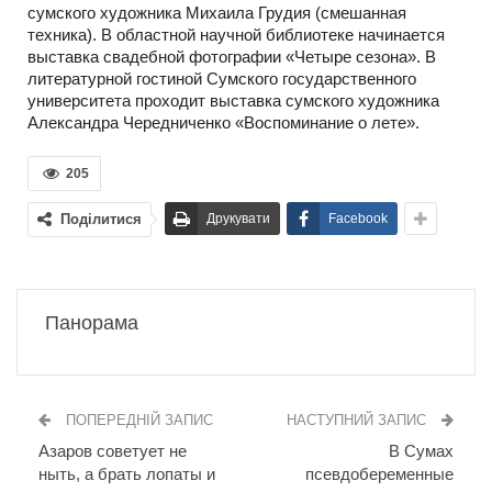
сумского художника Михаила Грудия (смешанная
техника). В областной научной библиотеке начинается
выставка свадебной фотографии «Четыре сезона». В
литературной гостиной Cумского государственного
университета проходит выставка сумского художника
Александра Чередниченко «Воспоминание о лете».
205
Поділитися
Друкувати
Facebook
Панорама
ПОПЕРЕДНІЙ ЗАПИС
НАСТУПНИЙ ЗАПИС
Азаров советует не
В Сумах
ныть, а брать лопаты и
псевдобеременные