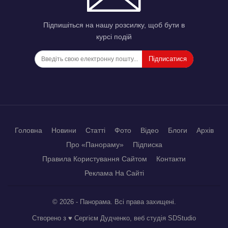
Підпишіться на нашу розсилку, щоб бути в
курсі подій
Підписатися
Головна
Новини
Статті
Фото
Відео
Блоги
Архів
Про «Панораму»
Підписка
Правила Користування Сайтом
Контакти
Реклама На Сайті
© 2026 - Панорама. Всі права захищені.
Створено з ♥ Сергієм Дудченко, веб студія
SDStudio