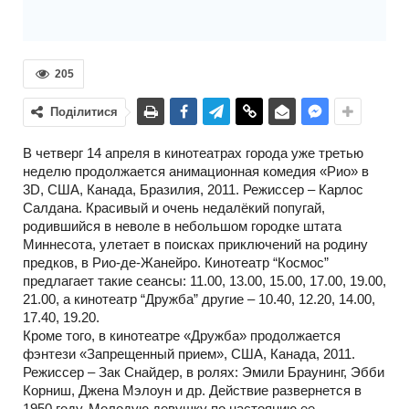
205
Поділитися
В четверг 14 апреля в кинотеатрах города уже третью
неделю продолжается анимационная комедия «Рио» в
3D, США, Канада, Бразилия, 2011. Режиссер – Карлос
Салдана. Красивый и очень недалёкий попугай,
родившийся в неволе в небольшом городке штата
Миннесота, улетает в поисках приключений на родину
предков, в Рио-де-Жанейро. Кинотеатр “Космос”
предлагает такие сеансы: 11.00, 13.00, 15.00, 17.00, 19.00,
21.00, а кинотеатр “Дружба” другие – 10.40, 12.20, 14.00,
17.40, 19.20.
Кроме того, в кинотеатре «Дружба» продолжается
фэнтези «Запрещенный прием», США, Канада, 2011.
Режиссер – Зак Снайдер, в ролях: Эмили Браунинг, Эбби
Корниш, Джена Мэлоун и др. Действие развернется в
1950 году. Молодую девушку по настоянию ее