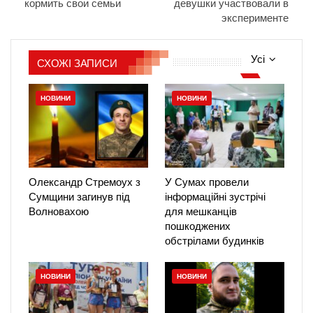
кормить свои семьи
девушки участвовали в
эксперименте
Усі
СХОЖІ ЗАПИСИ
НОВИНИ
НОВИНИ
Олександр Стремоух з
У Сумах провели
Сумщини загинув під
інформаційні зустрічі
Волновахою
для мешканців
пошкоджених
обстрілами будинків
НОВИНИ
НОВИНИ