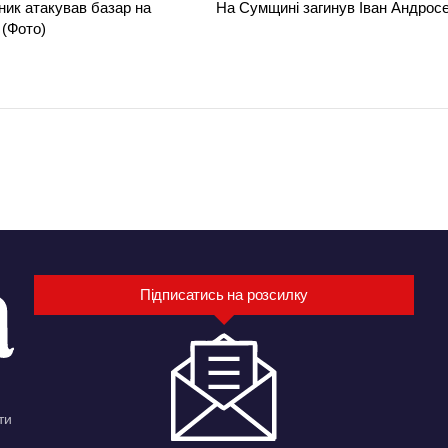
ник атакував базар на
На Сумщині загинув Іван Андрос
(Фото)
Підписатись на розсилку
ти