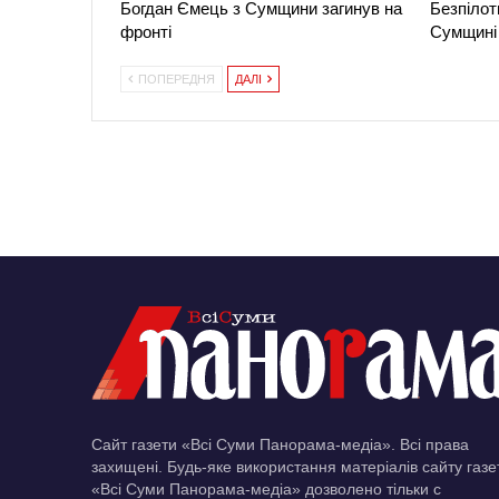
Богдан Ємець з Сумщини загинув на
Безпілот
фронті
Сумщині 
ПОПЕРЕДНЯ
ДАЛІ
Сайт газети «Всі Суми Панорама-медіа». Всі права
захищені. Будь-яке використання матеріалів сайту газе
«Всі Суми Панорама-медіа» дозволено тільки c