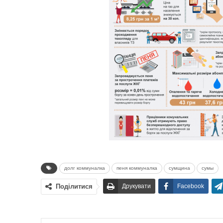
долг коммуналка
пеня коммуналка
сумщина
сумы
Поділитися
Друкувати
Facebook