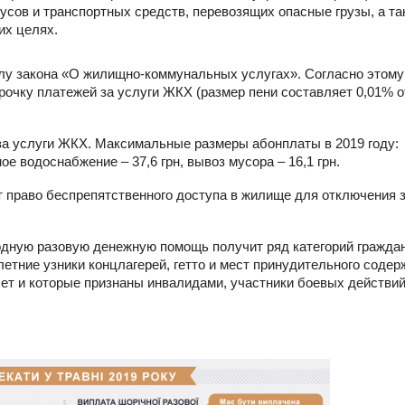
усов и транспортных средств, перевозящих опасные грузы, а та
их целях.
илу закона «О жилищно-коммунальных услугах». Согласно этому
рочку платежей за услуги ЖКХ (размер пени составляет 0,01% о
за услуги ЖКХ. Максимальные размеры абонплаты в 2019 году:
ое водоснабжение – 37,6 грн, вывоз мусора – 16,1 грн.
 право беспрепятственного доступа в жилище для отключения з
годную разовую денежную помощь получит ряд категорий граждан
тние узники концлагерей, гетто и мест принудительного содер
ет и которые признаны инвалидами, участники боевых действий