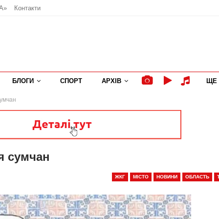
А»
Контакти
БЛОГИ
СПОРТ
АРХІВ
ЩЕ
умчан
я сумчан
ЖКГ
МІСТО
НОВИНИ
ОБЛАСТЬ