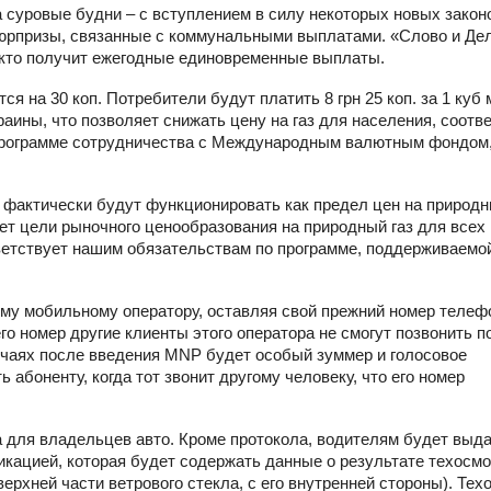
 суровые будни – с вступлением в силу некоторых новых закон
сюрпризы, связанные с коммунальными выплатами. «Слово и Де
и кто получит ежегодные единовременные выплаты.
ся на 30 коп. Потребители будут платить 8 грн 25 коп. за 1 куб 
ины, что позволяет снижать цену на газ для населения, соотв
 программе сотрудничества с Международным валютным фондом
фактически будут функционировать как предел цен на природн
ует цели рыночного ценообразования на природный газ для всех
ответствует нашим обязательствам по программе, поддерживаем
ому мобильному оператору, оставляя свой прежний номер телеф
его номер другие клиенты этого оператора не смогут позвонить п
учаях после введения MNP будет особый зуммер и голосовое
 абоненту, когда тот звонит другому человеку, что его номер
а для владельцев авто. Кроме протокола, водителям будет выд
кацией, которая будет содержать данные о результате техосмо
ерхней части ветрового стекла, с его внутренней стороны). Тех