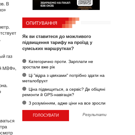
ов. В
ло»
ОПИТУВАННЯ
метр.
етствует
Як ви ставитеся до можливого
,
підвищення тарифу на проїзд у
сумських маршрутках?
ый газ
Категорично проти. Зарплати не
зростали вже рік
ой МВФ»,
Ці "відра з цвяхами" потрібно здати на
металобрухт
она.
Ціна підвищиться, а сервіс? Де обіцяні
о
ремонти й GPS-навігація?
З розумінням, адже ціни на все зросли
Результати
аваться
тра
осмотр