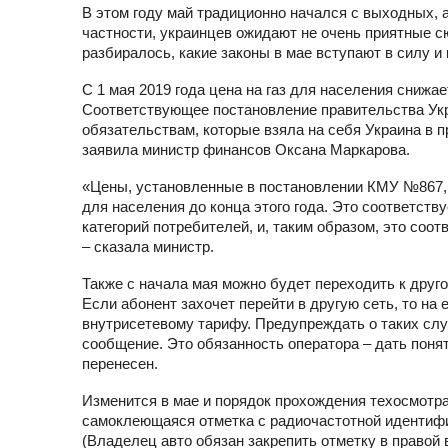
В этом году май традиционно начался с выходных, а
частности, украинцев ожидают не очень приятные 
разбиралось, какие законы в мае вступают в силу 
С 1 мая 2019 года цена на газ для населения снижает
Соответствующее постановление правительства Укра
обязательствам, которые взяла на себя Украина в
заявила министр финансов Оксана Маркарова.
«Цены, установленные в постановлении КМУ №867, 
для населения до конца этого года. Это соответств
категорий потребителей, и, таким образом, это со
– сказала министр.
Также с начала мая можно будет переходить к друг
Если абонент захочет перейти в другую сеть, то на 
внутрисетевому тарифу. Предупреждать о таких сл
сообщение. Это обязанность оператора – дать понять
перенесен.
Изменится в мае и порядок прохождения техосмотр
самоклеющаяся отметка с радиочастотной идентифи
(Владелец авто обязан закрепить отметку в правой в