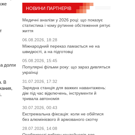
кже
НОВИНИ ПАРТНЕРІВ
Медичні аналізи у 2026 році: що показує
статистика і чому рутинне обстеження рятує
т
життя
06.08.2026, 18:28
Міжнародний переказ ламається не на
швидкості, а на підготовці
05.08.2026, 15:45
а долги
Популярні фільми року: що зараз дивляться
українці
31.07.2026, 17:32
. В
Зарядна станція для важких навантажень:
жания,
дім під час відключень, інструменти й
,
тривала автономія
30.07.2026, 00:43
Екстремальна фіксація: коли не обійтися
без алюмінієвого й армованого скотчу
28.07.2026, 14:08
Особливості вибору контейнерів для