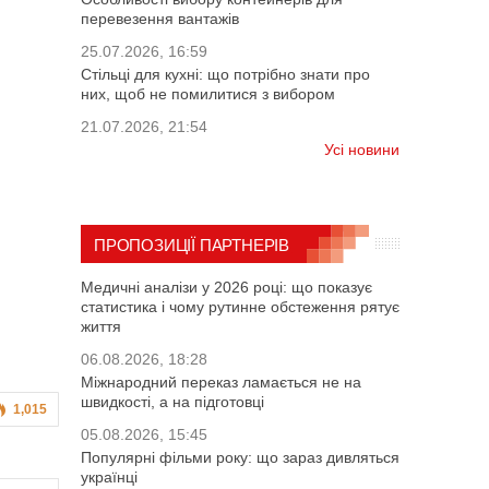
перевезення вантажів
25.07.2026, 16:59
Стільці для кухні: що потрібно знати про
них, щоб не помилитися з вибором
21.07.2026, 21:54
Усі новини
ПРОПОЗИЦІЇ ПАРТНЕРІВ
Медичні аналізи у 2026 році: що показує
статистика і чому рутинне обстеження рятує
життя
06.08.2026, 18:28
Міжнародний переказ ламається не на
швидкості, а на підготовці
1,015
05.08.2026, 15:45
Популярні фільми року: що зараз дивляться
українці