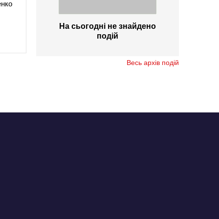
енко
На сьогодні не знайдено
подій
Весь архів подій